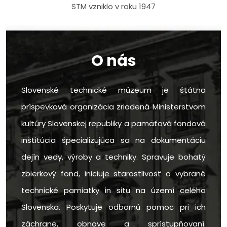
STM vzniklo v roku 1947
O nás
Slovenské technické múzeum je štátna
príspevková organizácia zriadená Ministerstvom
kultúry Slovenskej republiky a pamäťová fondová
inštitúcia špecializujúca sa na dokumentáciu
dejín vedy, výroby a techniky. Spravuje bohatý
zbierkový fond, iniciuje starostlivosť o vybrané
technické pamiatky in situ na území celého
Slovenska. Poskytuje odbornú pomoc pri ich
záchrane, obnove a sprístupňovaní.