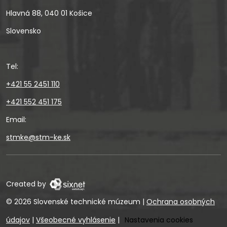
Hlavná 88, 040 01 Košice
Slovensko
Tel:
+421 55 2451 110
+421 552 451 175
Email:
stmke@stm-ke.sk
Created by
© 2026 Slovenské technické múzeum
|
Ochrana osobných
údajov
|
Všeobecné vyhlásenie
|
Nastavenia cookies