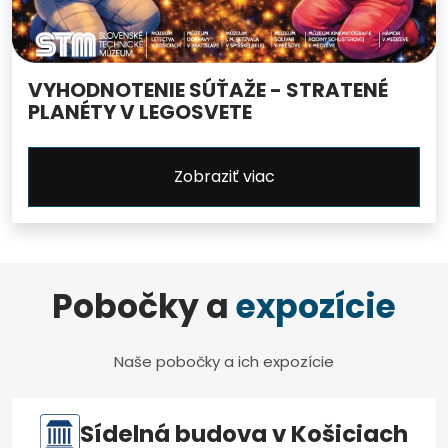
VYHODNOTENIE SÚŤAŽE - STRATENÉ
PLANÉTY V LEGOSVETE
Zobraziť viac
Pobočky a
expozície
Naše pobočky a ich expozície
Sídelná budova v Košiciach