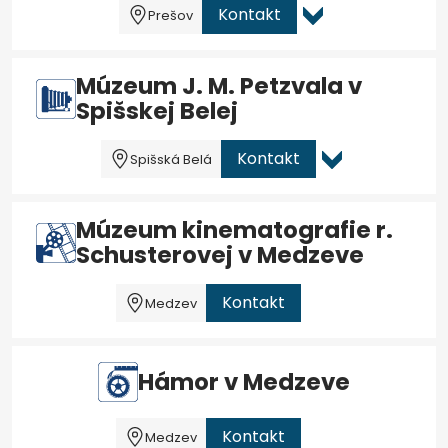
Kontakt
Prešov
Múzeum J. M. Petzvala v
Spišskej Belej
Kontakt
Spišská Belá
Múzeum kinematografie r.
Schusterovej v Medzeve
Kontakt
Medzev
Hámor v Medzeve
Kontakt
Medzev