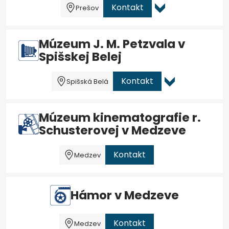
Kontakt
Prešov
Múzeum J. M. Petzvala v
Spišskej Belej
Kontakt
Spišská Belá
Múzeum kinematografie r.
Schusterovej v Medzeve
Kontakt
Medzev
Hámor v Medzeve
Kontakt
Medzev