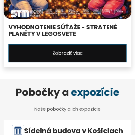
VYHODNOTENIE SÚŤAŽE - STRATENÉ
PLANÉTY V LEGOSVETE
Zobraziť viac
Pobočky a
expozície
Naše pobočky a ich expozície
Sídelná budova v Košiciach