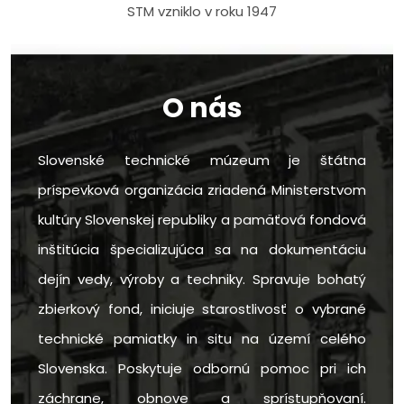
STM vzniklo v roku 1947
O nás
Slovenské technické múzeum je štátna
príspevková organizácia zriadená Ministerstvom
kultúry Slovenskej republiky a pamäťová fondová
inštitúcia špecializujúca sa na dokumentáciu
dejín vedy, výroby a techniky. Spravuje bohatý
zbierkový fond, iniciuje starostlivosť o vybrané
technické pamiatky in situ na území celého
Slovenska. Poskytuje odbornú pomoc pri ich
záchrane, obnove a sprístupňovaní.