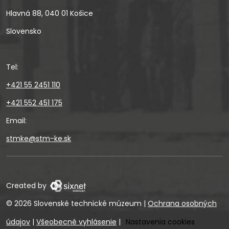
Hlavná 88, 040 01 Košice
Slovensko
Tel:
+421 55 2451 110
+421 552 451 175
Email:
stmke@stm-ke.sk
Created by
© 2026 Slovenské technické múzeum
|
Ochrana osobných
údajov
|
Všeobecné vyhlásenie
|
Nastavenia cookies