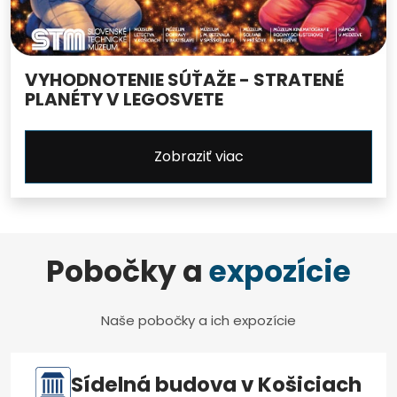
VYHODNOTENIE SÚŤAŽE - STRATENÉ
PLANÉTY V LEGOSVETE
Zobraziť viac
Pobočky a
expozície
Naše pobočky a ich expozície
Sídelná budova v Košiciach