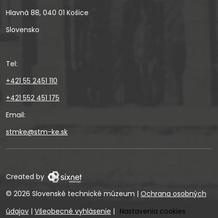
Hlavná 88, 040 01 Košice
Slovensko
Tel:
+421 55 2451 110
+421 552 451 175
Email:
stmke@stm-ke.sk
Created by
© 2026 Slovenské technické múzeum
|
Ochrana osobných
údajov
|
Všeobecné vyhlásenie
|
Nastavenia cookies