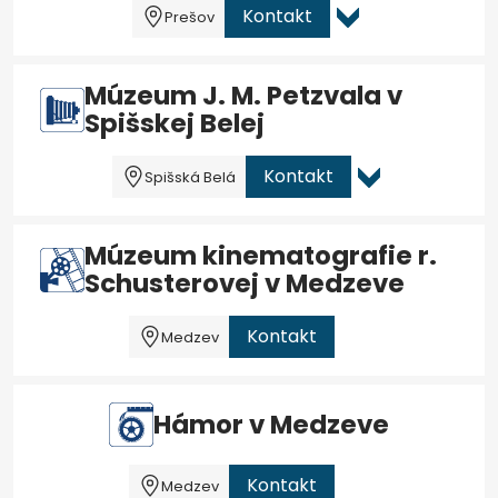
Kontakt
Prešov
Múzeum J. M. Petzvala v
Spišskej Belej
Kontakt
Spišská Belá
Múzeum kinematografie r.
Schusterovej v Medzeve
Kontakt
Medzev
Hámor v Medzeve
Kontakt
Medzev