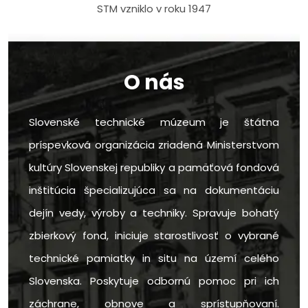
STM vzniklo v roku 1947
O nás
Slovenské technické múzeum je štátna
príspevková organizácia zriadená Ministerstvom
kultúry Slovenskej republiky a pamäťová fondová
inštitúcia špecializujúca sa na dokumentáciu
dejín vedy, výroby a techniky. Spravuje bohatý
zbierkový fond, iniciuje starostlivosť o vybrané
technické pamiatky in situ na území celého
Slovenska. Poskytuje odbornú pomoc pri ich
záchrane, obnove a sprístupňovaní.