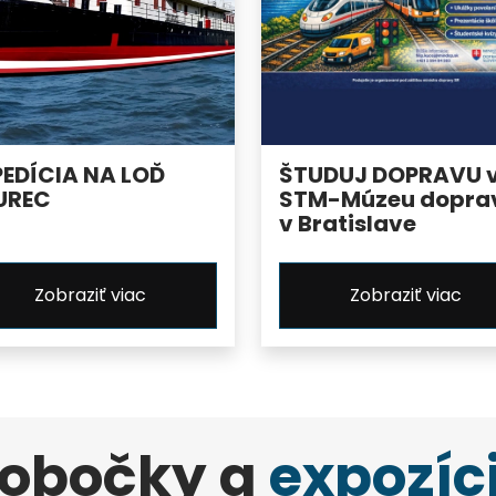
PEDÍCIA NA LOĎ
ŠTUDUJ DOPRAVU 
UREC
STM-Múzeu dopra
v Bratislave
Zobraziť viac
Zobraziť viac
obočky a
expozíc