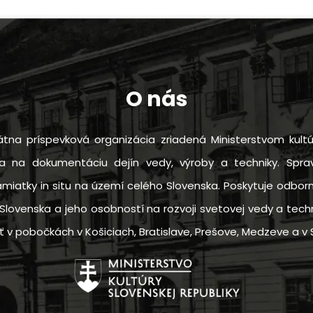
O nás
tna príspevková organizácia zriadená Ministerstvom kultú
sa na dokumentáciu dejín vedy, výroby a techniky. Sprav
amiatky in situ na území celého Slovenska. Poskytuje odbo
Slovenska a jeho osobností na rozvoji svetovej vedy a techn
 pobočkách v Košiciach, Bratislave, Prešove, Medzeve a v S