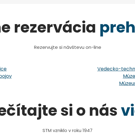
ne rezervácia
preh
Rezervujte si návštevu on-line
ice
Vedecko-techni
bojov
Múze
Múzeum
ečítajte si o nás
v
STM vzniklo v roku 1947