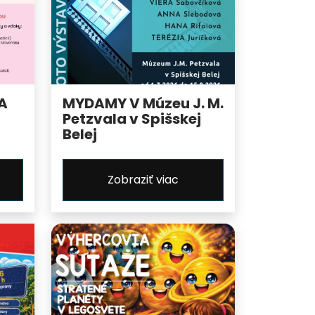
A
MYDAMY V Múzeu J. M.
Petzvala v Spišskej
Belej
Zobraziť viac