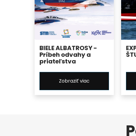
BIELE ALBATROSY -
EX
Príbeh odvahy a
ŠT
priateľstva
Zobraziť viac
P