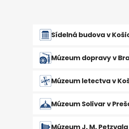
Sídelná budova v Koši
Múzeum dopravy v Bra
Múzeum letectva v Koš
Múzeum Solivar v Preš
Múzeum J. M. Petzvala 