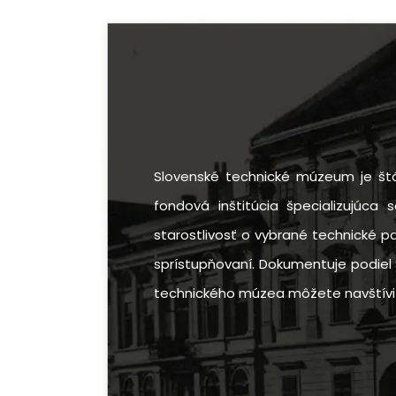
Slovenské technické múzeum je štá
fondová inštitúcia špecializujúca 
starostlivosť o vybrané technické p
sprístupňovaní. Dokumentuje podiel 
technického múzea môžete navštíviť v