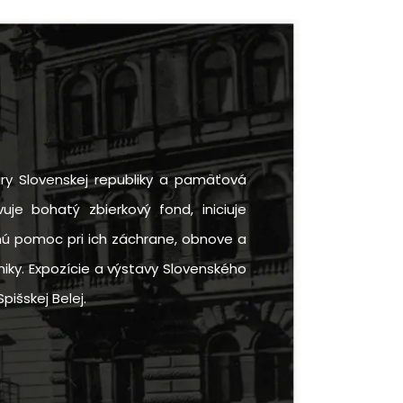
ry Slovenskej republiky a pamäťová
uje bohatý zbierkový fond, iniciuje
rnú pomoc pri ich záchrane, obnove a
iky. Expozície a výstavy Slovenského
pišskej Belej.