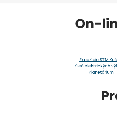
On-li
Expozície STM Koš
Sieň elektrických vý
Planetárium
Pr