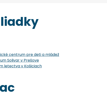
liadky
cké centrum pre deti a mládež
um Solivar v Prešove
 letectva v Košiciach
iac