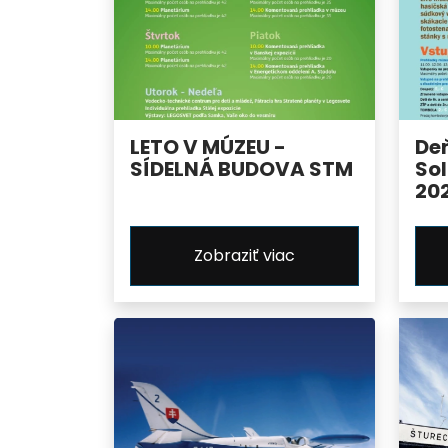
LETO V MÚZEU -
De
SÍDELNÁ BUDOVA STM
Sol
20
Zobraziť viac