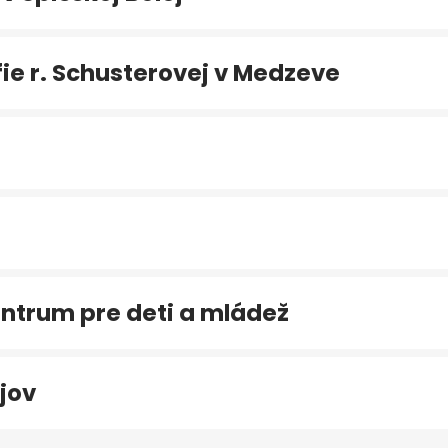
e r. Schusterovej v Medzeve
ntrum pre deti a mládež
jov