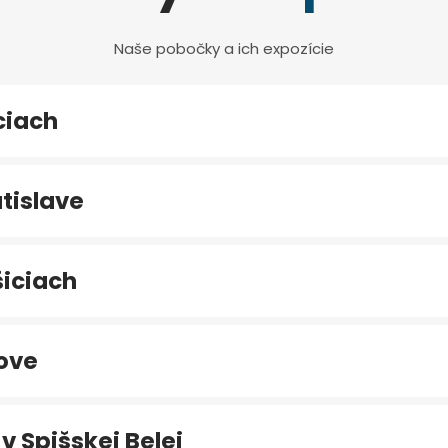
Naše pobočky a ich expozície
ciach
tislave
iciach
ove
v Spišskej Belej