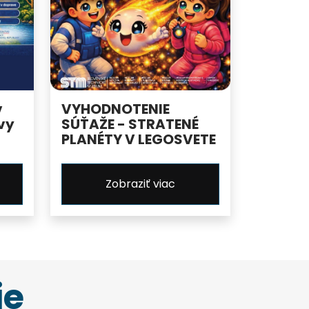
v
VYHODNOTENIE
vy
SÚŤAŽE - STRATENÉ
PLANÉTY V LEGOSVETE
Zobraziť viac
ie