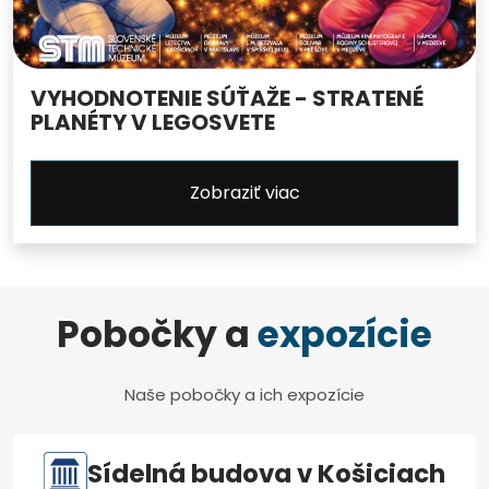
VYHODNOTENIE SÚŤAŽE - STRATENÉ
PLANÉTY V LEGOSVETE
Zobraziť viac
Pobočky a
expozície
Naše pobočky a ich expozície
Sídelná budova v Košiciach