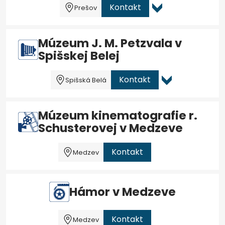
Kontakt
Prešov
Múzeum J. M. Petzvala v
Spišskej Belej
Kontakt
Spišská Belá
Múzeum kinematografie r.
Schusterovej v Medzeve
Kontakt
Medzev
Hámor v Medzeve
Kontakt
Medzev