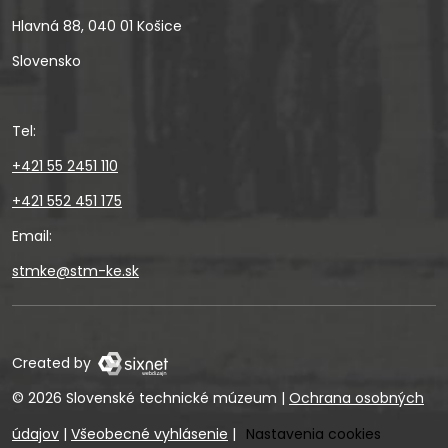
Hlavná 88, 040 01 Košice
Slovensko
Tel:
+421 55 2451 110
+421 552 451 175
Email:
stmke@stm-ke.sk
Created by
© 2026 Slovenské technické múzeum
|
Ochrana osobných
údajov
|
Všeobecné vyhlásenie
|
Nastavenia cookies