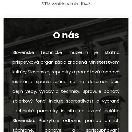
STM vzniklo v roku 1947
O nás
Slovenské technické múzeum je štátna
príspevková organizácia zriadená Ministerstvom
kultúry Slovenskej republiky a pamäťová fondová
inštitúcia špecializujúca sa na dokumentáciu
dejín vedy, výroby a techniky. Spravuje bohatý
zbierkový fond, iniciuje starostlivosť o vybrané
technické pamiatky in situ na území celého
Slovenska. Poskytuje odbornú pomoc pri ich
záchrane, obnove a sprístupňovaní.