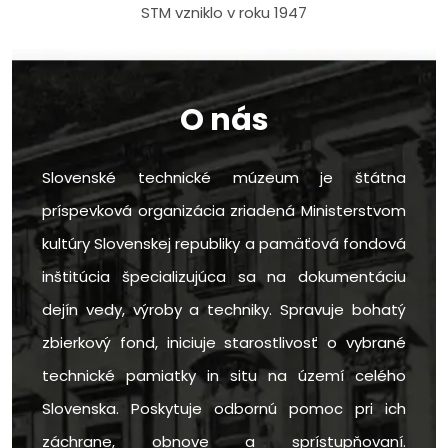
STM vzniklo v roku 1947
O nás
Slovenské technické múzeum je štátna
príspevková organizácia zriadená Ministerstvom
kultúry Slovenskej republiky a pamäťová fondová
inštitúcia špecializujúca sa na dokumentáciu
dejín vedy, výroby a techniky. Spravuje bohatý
zbierkový fond, iniciuje starostlivosť o vybrané
technické pamiatky in situ na území celého
Slovenska. Poskytuje odbornú pomoc pri ich
záchrane, obnove a sprístupňovaní.