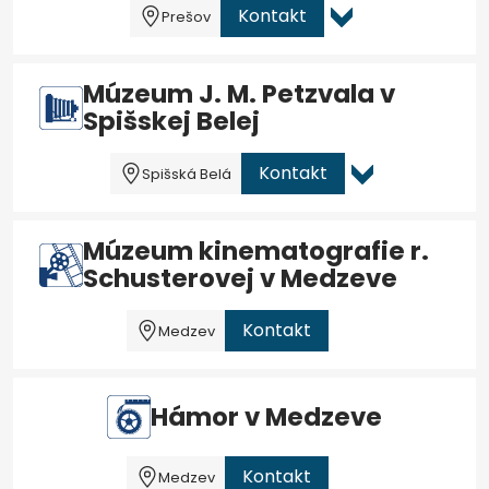
Kontakt
Prešov
Múzeum J. M. Petzvala v
Spišskej Belej
Kontakt
Spišská Belá
Múzeum kinematografie r.
Schusterovej v Medzeve
Kontakt
Medzev
Hámor v Medzeve
Kontakt
Medzev