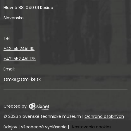
Hlavná 88, 040 01 Košice
Slovensko
Tel:
+421 55 2451 110
+421 552 451 175
Email:
stmke@stm-ke.sk
Created by
© 2026 Slovenské technické múzeum
|
Ochrana osobných
údajov
|
Všeobecné vyhlásenie
|
Nastavenia cookies