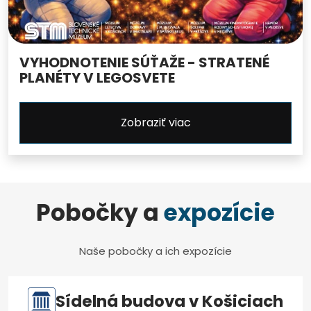
VYHODNOTENIE SÚŤAŽE - STRATENÉ
PLANÉTY V LEGOSVETE
Zobraziť viac
Pobočky a
expozície
Naše pobočky a ich expozície
Sídelná budova v Košiciach