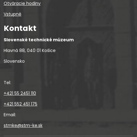
Otváracie hodiny
Vstupné
Kontakt
Slovenské technické múzeum
Hlavná 88, 040 01 Košice
Slovensko
Tel:
+421 55 2451 110
+421 552 451 175
Email:
stmke@stm-ke.sk