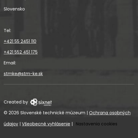
Slovensko
Tel:
+421 55 2451 110
+421 552 451 175
Email:
stmke@stm-ke.sk
Created by
© 2026 Slovenské technické múzeum
|
Ochrana osobných
údajov
|
Všeobecné vyhlásenie
|
Nastavenia cookies