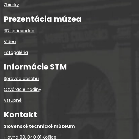
Zbierky
Prezentácia múzea
3D sprievodca
Videá
Fotogaléria
Informácie STM
Správca obsahu
Otváracie hodiny
Vstupné
Kontakt
Slovenské technické múzeum
Hlavná 88, 040 01 Košice