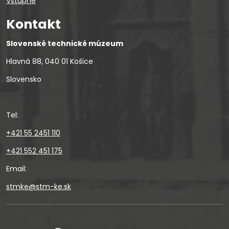
Vstupné
Kontakt
Slovenské technické múzeum
Hlavná 88, 040 01 Košice
Slovensko
Tel:
+421 55 2451 110
+421 552 451 175
Email:
stmke@stm-ke.sk