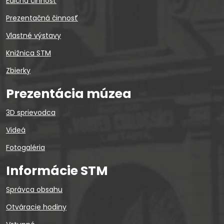
Edičná činnosť
Prezentačná činnosť
Vlastné výstavy
Knižnica STM
Zbierky
Prezentácia múzea
3D sprievodca
Videá
Fotogaléria
Informácie STM
Správca obsahu
Otváracie hodiny