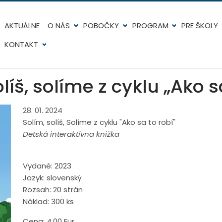
AKTUÁLNE
O NÁS
POBOČKY
PROGRAM
PRE ŠKOLY
KONTAKT
líš, solíme z cyklu „Ako s
28. 01. 2024
Solím, solíš, Solíme z cyklu "Ako sa to robí"
Detská interaktívna knižka
Vydané: 2023
Jazyk: slovenský
Rozsah: 20 strán
Náklad: 300 ks
Cena: 4,00 Eur