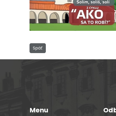
Späť
Menu
Odb