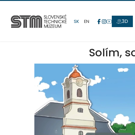
3D
SK
EN
Solím, so