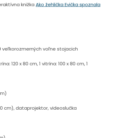
eraktívna knižka
Ako žehlička Evička spoznala
, 9 veľkorozmerných voľne stojacich
trína: 120 x 80 cm, 1 vitrína: 100 x 80 cm, 1
cm)
0 cm), dataprojektor, videoslučka
cm)