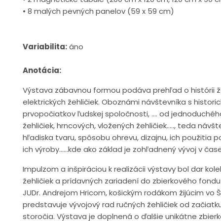
• 8 malých pevných panelov (59 x 59 cm)
Variabilita:
áno
Anotácia:
Výstava zábavnou formou podáva prehľad o histórii žeh
elektrických žehličiek. Oboznámi návštevníka s histor
prvopočiatkov ľudskej spoločnosti, .... od jednoduché
žehličiek, hrncových, vložených žehličiek....., teda náv
hľadiska tvaru, spôsobu ohrevu, dizajnu, ich použitia
ich výroby......kde ako základ je zohľadnený vývoj v čase
Impulzom a inšpiráciou k realizácii výstavy bol dar kole
žehličiek a prídavných zariadení do zbierkového fon
JUDr. Andrejom Hricom, košickým rodákom žijúcim vo Šv
predstavuje vývojový rad ručných žehličiek od začiatku 
storočia. Výstava je doplnená o ďalšie unikátne zbie