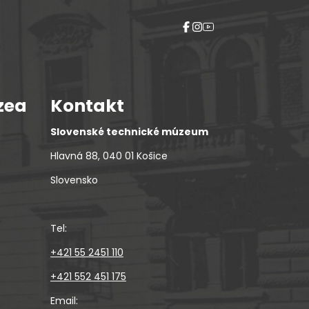
zea
Kontakt
Slovenské technické múzeum
Hlavná 88, 040 01 Košice
Slovensko
Tel:
+421 55 2451 110
+421 552 451 175
Email: