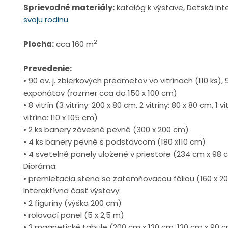
Sprievodné materiály:
katalóg k výstave, Detská int
svoju rodinu
2
Plocha:
cca 160 m
Prevedenie:
• 90 ev. j. zbierkových predmetov vo vitrínach (110 ks)
exponátov (rozmer cca do 150 x 100 cm)
• 8 vitrín (3 vitríny: 200 x 80 cm, 2 vitríny: 80 x 80 cm, 1 vi
vitrína: 110 x 105 cm)
• 2 ks banery závesné pevné (300 x 200 cm)
• 4 ks banery pevné s podstavcom (180 x110 cm)
• 4 svetelné panely uložené v priestore (234 cm x 98 
Dioráma:
• premietacia stena so zatemňovacou fóliou (160 x 20
Interaktívna časť výstavy:
• 2 figuríny (výška 200 cm)
• rolovací panel (5 x 2,5 m)
• 2 magnetické tabule (200 cm x 120 cm, 120 cm x 90 