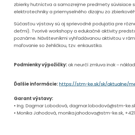
zbierky hutníctva a samozrejme predmety súvisiace s 
elektrotechniky a priemyselného dizajnu zo zbierkov
Súčasťou výstavy sú aj sprievodné podujatia pre rôzne
deťmi). Tvorivé workshopy a edukačné aktivity predsta
poznáme. Návštevníkmi vyhľadávanou aktivitou v rámci 
maľovanie so žehličkou, tzv. enkaustika.
Podmienky výpožičky:
ak neurčí zmluva inak ‒ náklad
Ďalšie informácie:
https://stm-ke.sk/sk/aktualne/m
Garant výstavy:
• Ing. Dagmar Lobodová, dagmar.lobodová@stm-ke.sk,
• Monika Jahodová, monika.jahodova@stm-ke.sk, +421 