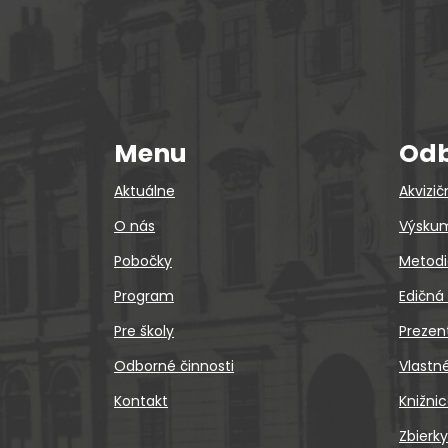
Menu
Odb
Aktuálne
Akvizič
O nás
Výskum
Pobočky
Metodi
Program
Edičná
Pre školy
Prezen
Odborné činnosti
Vlastn
Kontakt
Knižni
Zbierky