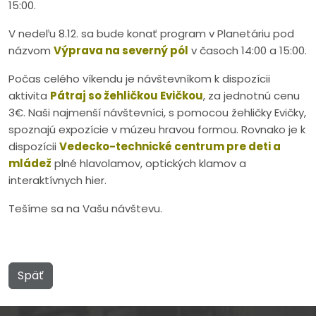
15:00.
V nedeľu 8.12. sa bude konať program v Planetáriu pod
názvom
Výprava na severný pól
v časoch 14:00 a 15:00.
Počas celého víkendu je návštevníkom k dispozícii
aktivita
Pátraj so žehličkou Evičkou
, za jednotnú cenu
3€. Naši najmenší návštevníci, s pomocou žehličky Evičky,
spoznajú expozície v múzeu hravou formou. Rovnako je k
dispozícii
Vedecko-technické centrum pre deti a
mládež
plné hlavolamov, optických klamov a
interaktívnych hier.
Tešíme sa na Vašu návštevu.
Späť