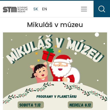
SK
EN
Mikuláš v múzeu