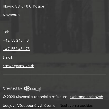
Hlavná 88, 040 01 Košice
Slovensko
Tel:
+421 55 2451 110
+421 552 451 175
Email:
stmke@stm-ke.sk
Created by
© 2026 Slovenské technické múzeum
|
Ochrana osobných
údajov
|
Všeobecné vyhlásenie
|
Nastavenia cookies