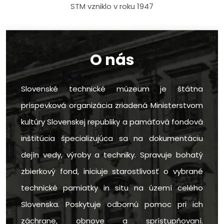
STM vzniklo v roku 1947
O nás
Slovenské technické múzeum je štátna
príspevková organizácia zriadená Ministerstvom
kultúry Slovenskej republiky a pamäťová fondová
inštitúcia špecializujúca sa na dokumentáciu
dejín vedy, výroby a techniky. Spravuje bohatý
zbierkový fond, iniciuje starostlivosť o vybrané
technické pamiatky in situ na území celého
Slovenska. Poskytuje odbornú pomoc pri ich
záchrane, obnove a sprístupňovaní.