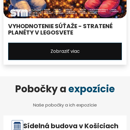
VYHODNOTENIE SÚŤAŽE - STRATENÉ
PLANÉTY V LEGOSVETE
Zobraziť viac
Pobočky a
expozície
Naše pobočky a ich expozície
Sídelná budova v Košiciach