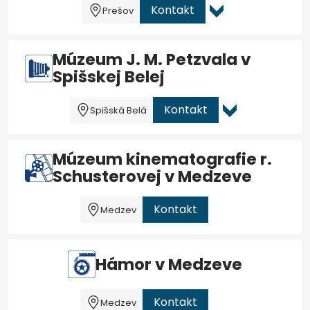
Kontakt
Prešov
Múzeum J. M. Petzvala v
Spišskej Belej
Kontakt
Spišská Belá
Múzeum kinematografie r.
Schusterovej v Medzeve
Kontakt
Medzev
Hámor v Medzeve
Kontakt
Medzev