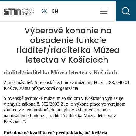
SK
EN
Výberové konanie na
obsadenie funkcie
riaditeľ/riaditeľka Múzea
letectva v Košiciach
riaditeľ/riaditeľka Múzea letectva v Košiciach
Zamestnávateľ: Slovenské technické múzeum, Hlavná 88, 040 01
Košice, štátna príspevková organizácia
Slovenské technické múzeum so sídlom v Košiciach vyhlasuje
v zmysle zákona č. 552/2003 Z. z. o výkone práce vo verejnom
záujme v znení neskorších predpisov výberové konanie
na obsadenie funkcie „riaditeľ/riaditeľka Múzea letectva v
Košiciach“.
Požadované kvalifikačné predpoklady, iné kritériá