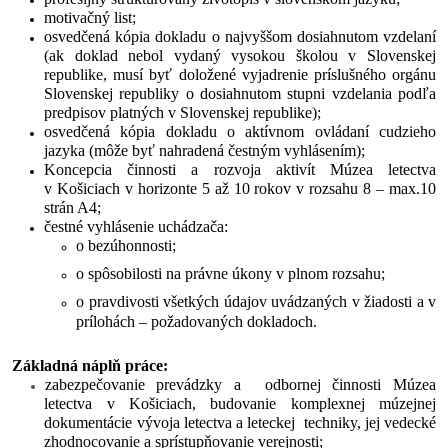
motivačný list;
osvedčená kópia dokladu o najvyššom dosiahnutom vzdelaní
(ak doklad nebol vydaný vysokou školou v Slovenskej
republike, musí byť doložené vyjadrenie príslušného orgánu
Slovenskej republiky o dosiahnutom stupni vzdelania podľa
predpisov platných v Slovenskej republike);
osvedčená kópia dokladu o aktívnom ovládaní cudzieho
jazyka (môže byť nahradená čestným vyhlásením);
Koncepcia činnosti a rozvoja aktivít Múzea letectva
v Košiciach v horizonte 5 až 10 rokov v rozsahu 8 – max.10
strán A4;
čestné vyhlásenie uchádzača:
o bezúhonnosti;
o spôsobilosti na právne úkony v plnom rozsahu;
o pravdivosti všetkých údajov uvádzaných v žiadosti a v
prílohách – požadovaných dokladoch.
Základná náplň práce:
zabezpečovanie prevádzky a odbornej činnosti Múzea
letectva v Košiciach, budovanie komplexnej múzejnej
dokumentácie vývoja letectva a leteckej techniky, jej vedecké
zhodnocovanie a sprístupňovanie verejnosti;