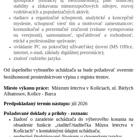
spolupráce (domácej aj medzinárodnej), plán finančnej
stability a získavania mimorozpočtových zdrojov, rozvoj
vzdelávacích a popularizačných aktivít;
riadiace a organizačné schopnosti, analytické a koncepčné
myslenie,
schopnosť viesť tím a motivovať zamestnancov;
komunikačné a prezentačné zručnosti (vrátane vystupovania
na verejnosti), samostatnosť, spoľahlivosť a rozhodnosť,
etické a profesionálne správanie;
ovládanie PC na pokročilej užívateľskej úrovni (MS Office,
internet, e-mail, základy digitálnej prezentácie);
znalosť cudzieho jazyka.
Od úspešného vybraného uchádzača sa bude požadovať overenie
bezúhonnosti prostredníctvom výpisu z registra trestov.
Miesto výkonu práce:
Múzeum letectva v Košiciach, ul. Bielych
Albatrosov, Košice - Barca
Predpokladaný termín nástupu:
júl 2026
Požadované doklady a prílohy - zoznam:
žiadosť o zaradenie uchádzača do výberového konania na
obsadenie funkcie
„riaditeľ/riaditeľka Múzea letectva v
Košiciach“ s kontaktnými údajmi uchádzača;
profesijný štruktúrovaný životopis v slovenskom jazyku;