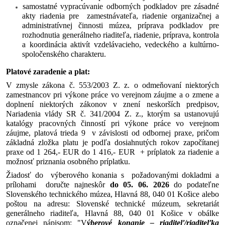
samostatné vypracúvanie odborných podkladov pre zásadné
akty riadenia pre zamestnávateľa, riadenie organizačnej a
administratívnej činnosti múzea, príprava podkladov pre
rozhodnutia generálneho riaditeľa, riadenie, príprava, kontrola
a koordinácia aktivít vzdelávacieho, vedeckého a kultúrno-
spoločenského charakteru.
Platové zaradenie a plat:
V zmysle zákona č. 553/2003 Z. z. o odmeňovaní niektorých
zamestnancov pri výkone práce vo verejnom záujme a o zmene a
doplnení niektorých zákonov v znení neskorších predpisov,
Nariadenia vlády SR č. 341/2004 Z. z., ktorým sa ustanovujú
katalógy pracovných činností pri výkone práce vo verejnom
záujme, platová trieda 9 v závislosti od odbornej praxe, pričom
základná zložka platu je podľa dosiahnutých rokov započítanej
praxe od 1 264,- EUR do 1 416,- EUR
+ príplatok za riadenie a
možnosť priznania osobného príplatku.
Žiadosť do výberového konania s požadovanými dokladmi a
prílohami doručte najneskôr
do 05. 06. 2026
do podateľne
Slovenského technického múzea, Hlavná 88, 040 01 Košice alebo
poštou na adresu: Slovenské technické múzeum, sekretariát
generálneho riaditeľa, Hlavná 88, 040 01 Košice v obálke
označenej nápisom: "V
ýberové konanie – riaditeľ/riaditeľka