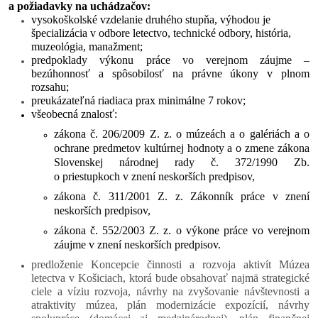
a požiadavky na uchádzačov:
vysokoškolské vzdelanie druhého stupňa, výhodou je
špecializácia v odbore letectvo, technické odbory, história,
muzeológia, manažment;
predpoklady výkonu práce vo verejnom záujme –
bezúhonnosť a spôsobilosť na právne úkony v plnom
rozsahu;
preukázateľná riadiaca prax minimálne 7 rokov;
všeobecná znalosť:
zákona č. 206/2009 Z. z. o múzeách a o galériách a o
ochrane predmetov kultúrnej hodnoty a o zmene zákona
Slovenskej národnej rady č. 372/1990 Zb.
o priestupkoch v znení neskorších predpisov,
zákona č. 311/2001 Z. z. Zákonník práce v znení
neskorších predpisov,
zákona č. 552/2003 Z. z. o výkone práce vo verejnom
záujme v znení neskorších predpisov.
predloženie Koncepcie činnosti a rozvoja aktivít Múzea
letectva v Košiciach, ktorá bude obsahovať najmä strategické
ciele a víziu rozvoja, návrhy na zvyšovanie návštevnosti a
atraktivity múzea, plán modernizácie expozícií, návrhy