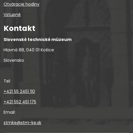
Otváracie hodiny
Vstupné
Kontakt
Slovenské technické múzeum
Hlavná 88, 040 01 Košice
Slovensko
Tel:
+421 55 2451 110
+421 552 451 175
Email:
stmke@stm-ke.sk