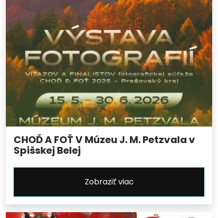
CHOĎ A FOŤ V Múzeu J. M. Petzvala v
Spišskej Belej
Zobraziť viac