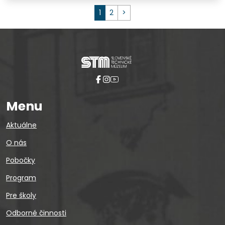
Nasledujúca strana
1
2
>
Menu
Aktuálne
O nás
Pobočky
Program
Pre školy
Odborné činnosti