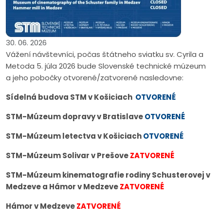
30. 06. 2026
Vážení návštevníci, počas štátneho sviatku sv. Cyrila a
Metoda 5. júla 2026 bude Slovenské technické múzeum
a jeho pobočky otvorené/zatvorené nasledovne:
Sídelná budova STM v Košiciach
OTVORENÉ
STM-Múzeum dopravy v Bratislave
OTVORENÉ
STM-Múzeum letectva v Košiciach
OTVORENÉ
STM-Múzeum Solivar v Prešove
ZATVORENÉ
STM-Múzeum kinematografie rodiny Schusterovej v
Medzeve a Hámor v Medzeve
ZATVORENÉ
Hámor v Medzeve
ZATVORENÉ