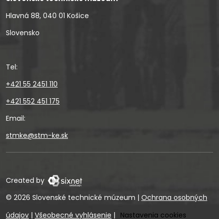
Hlavná 88, 040 01 Košice
Slovensko
Tel:
+421 55 2451 110
+421 552 451 175
Email:
stmke@stm-ke.sk
Created by
© 2026 Slovenské technické múzeum
|
Ochrana osobných
údajov
|
Všeobecné vyhlásenie
|
Nastavenia cookies