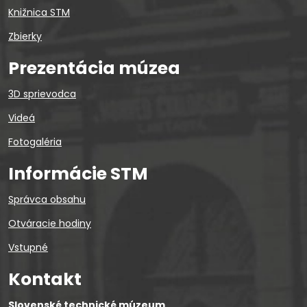
Knižnica STM
Zbierky
Prezentácia múzea
3D sprievodca
Videá
Fotogaléria
Informácie STM
Správca obsahu
Otváracie hodiny
Vstupné
Kontakt
Slovenské technické múzeum