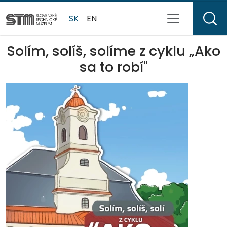
SK
EN
Solím, solíš, solíme z cyklu „Ako
sa to robí"