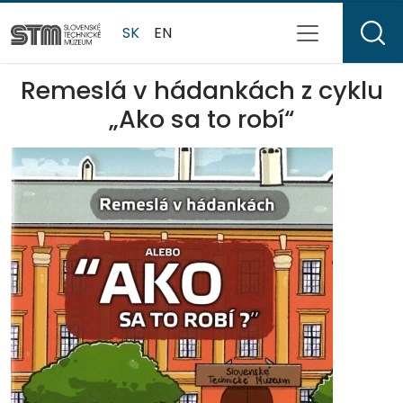
SK
EN
Remeslá v hádankách z cyklu
„Ako sa to robí“