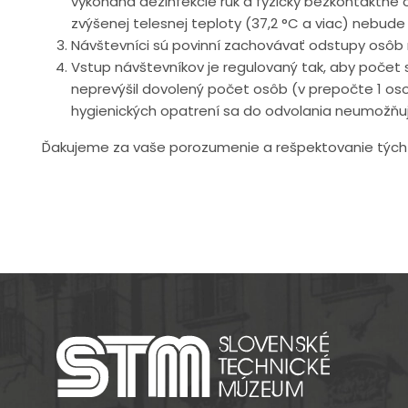
vykonaná dezinfekcie rúk a fyzicky bezkontaktné 
zvýšenej telesnej teploty (37,2 °C a viac) nebud
Návštevníci sú povinní zachovávať odstupy osôb 
Vstup návštevníkov je regulovaný tak, aby poče
neprevýšil dovolený počet osôb (v prepočte 1 os
hygienických opatrení sa do odvolania neumožňuj
Ďakujeme za vaše porozumenie a rešpektovanie týc