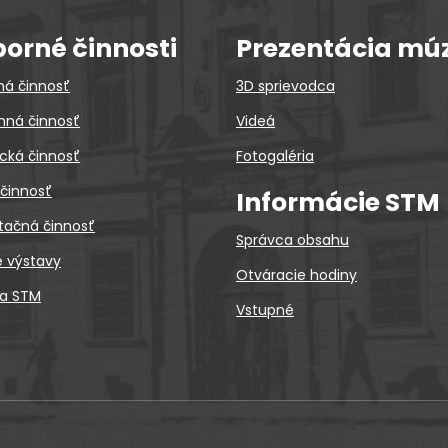
orné činnosti
Prezentácia mú
ná činnosť
3D sprievodca
ná činnosť
Videá
cká činnosť
Fotogaléria
 činnosť
Informácie STM
tačná činnosť
Správca obsahu
é výstavy
Otváracie hodiny
ca STM
Vstupné