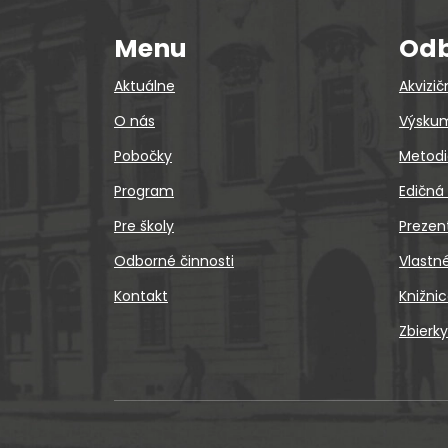
Menu
Odb
Aktuálne
Akvizič
O nás
Výskum
Pobočky
Metodi
Program
Edičná
Pre školy
Prezen
Odborné činnosti
Vlastn
Kontakt
Knižni
Zbierky