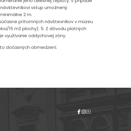
odmeranie jeho telesnej teploty. V prípade
e návštevníkovi vstup umožnený.
minimálne 2 m.
t súčasne prítomných návštevníkov v múzeu
oba/15 m2 plochy). 5. Z dôvodu platných
e využívanie oddychovej zóny.
hto dočasných obmedzení.