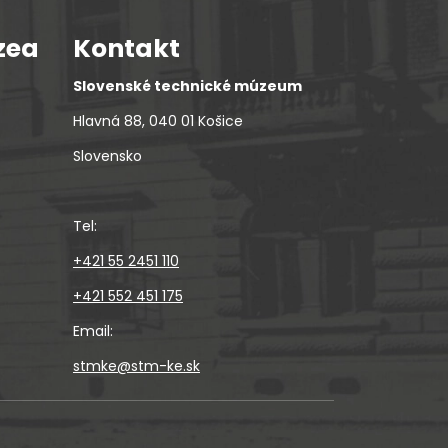
zea
Kontakt
Slovenské technické múzeum
Hlavná 88, 040 01 Košice
Slovensko
Tel:
+421 55 2451 110
+421 552 451 175
Email:
stmke@stm-ke.sk