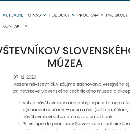
AKTUÁLNE
O NÁS
POBOČKY
PROGRAM
PRE ŠKOLY
KONTAKT
VŠTEVNĺKOV SLOVENSKÉH
MÚZEA
07. 12. 2020
Vážení návštevníci, v záujme zachovania verejného aj
pri návšteve Slovenského technického múzea o akcept
Vstup návštevníkov a ich pobyt v priestoroch múz
dýchacími cestami — nosa a úst (rúškom, šálom, š
návštevníkovi vstup do múzea umožnený.
Pri vstupe do priestorov Slovenského technické