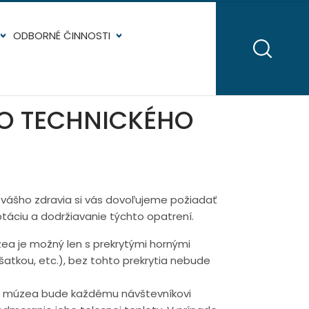
ODBORNÉ ČINNOSTI
O TECHNICKÉHO
 vášho zdravia si vás dovoľujeme požiadať
áciu a dodržiavanie týchto opatrení.
ea je možný len s prekrytými hornými
atkou, etc.), bez tohto prekrytia nebude
ho múzea bude každému návštevníkovi