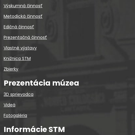
Výskumná činnosť
Metodická činnosť
Edičná činnosť
Prezentačná činnosť
Vlastné výstavy
Knižnica STM
Zbierky
Prezentácia múzea
3D sprievodca
Videá
Fotogaléria
Informácie STM