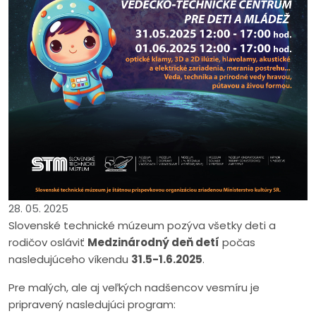
28. 05. 2025
Slovenské technické múzeum pozýva všetky deti a
rodičov osláviť
Medzinárodný deň detí
počas
nasledujúceho víkendu
31.5-1.6.2025
.
Pre malých, ale aj veľkých nadšencov vesmíru je
pripravený nasledujúci program: