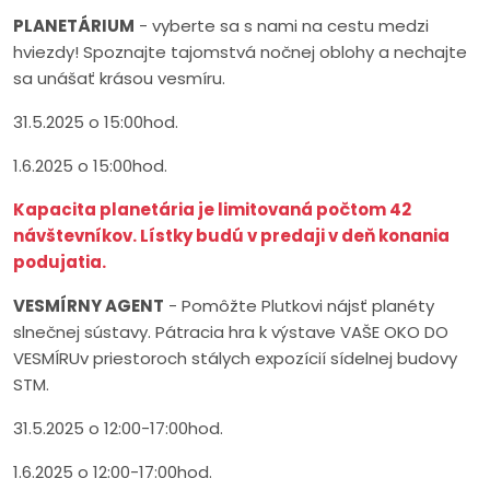
PLANETÁRIUM
- vyberte sa s nami na cestu medzi
hviezdy! Spoznajte tajomstvá nočnej oblohy a nechajte
sa unášať krásou vesmíru.
31.5.2025 o 15:00hod.
1.6.2025 o 15:00hod.
Kapacita planetária je limitovaná počtom 42
návštevníkov. Lístky budú v predaji v deň konania
podujatia.
VESMÍRNY AGENT
- Pomôžte Plutkovi nájsť planéty
slnečnej sústavy. Pátracia hra k výstave VAŠE OKO DO
VESMÍRUv priestoroch stálych expozícií sídelnej budovy
STM.
31.5.2025 o 12:00-17:00hod.
1.6.2025 o 12:00-17:00hod.