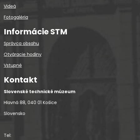
Videá
Fotogaléria
Informácie STM
Správca obsahu
Otváracie hodiny
Vstupné
Kontakt
Slovenské technické múzeum
Hlavná 88, 040 01 Košice
Slovensko
Tel: