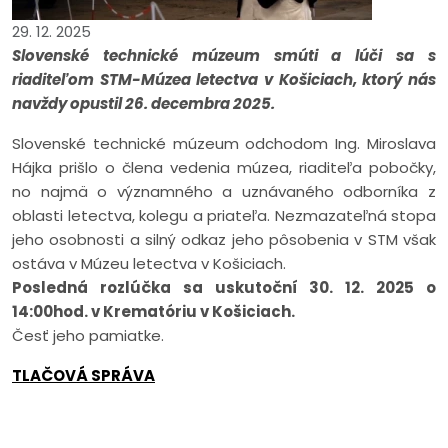
29. 12. 2025
Slovenské technické múzeum smúti a lúči sa s
riaditeľom STM-Múzea letectva v Košiciach, ktorý nás
navždy opustil 26. decembra 2025.
Slovenské technické múzeum odchodom Ing. Miroslava
Hájka prišlo o člena vedenia múzea, riaditeľa pobočky,
no najmä o významného a uznávaného odborníka z
oblasti letectva, kolegu a priateľa. Nezmazateľná stopa
jeho osobnosti a silný odkaz jeho pôsobenia v STM však
ostáva v Múzeu letectva v Košiciach.
Posledná rozlúčka sa uskutoční 30. 12. 2025 o
14:00hod. v Krematóriu v Košiciach.
Česť jeho pamiatke.
TLAČOVÁ SPRÁVA