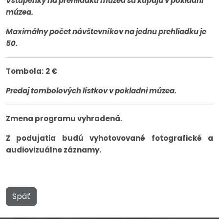
Vstupenky na prehliadku múzea sa kupujú v pokladni
múzea.
Maximálny počet návštevníkov na jednu prehliadku je
50.
Tombola:
2 €
Predaj tombolových lístkov v pokladni múzea.
Zmena programu vyhradená.
Z podujatia budú vyhotovované fotografické a
audiovizuálne záznamy.
Späť