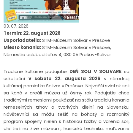
03. 07. 2026
Termín: 22. august 2026
Usporiadatelia:
STM-Múzeum Solivar v Prešove
Miesto konania:
STM-Múzeum Solivar v Prešove,
Námestie osloboditeľov 4, 080 05 Prešov-Solivar
Tradičné kultúrne podujatie
DEŇ SOLI V SOLIVARE
sa
uskutoční
v sobotu 22. augusta 2026
v národnej
kultúrnej pamiatke Solivar v Prešove. Najväčší sviatok soli
sa koná v areáli múzea už ôsmy rok. Podujatie chce
tradičnými remeslami poukázať na stálu tradíciu konania
remeselných trhov a tvorivých dielní na Slovensku.
Návštevníci sa môžu tešiť na bohatý a rozmanitý
program spojený nielen s históriou ťažby a varenia soli,
ale tiež na živé múzeum, hasičskú techniku, maľovanie