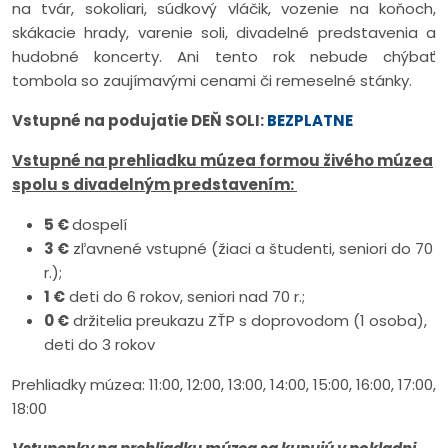
na tvár, sokoliari, súdkový vláčik, vozenie na koňoch,
skákacie hrady, varenie soli, divadelné predstavenia a
hudobné koncerty. Ani tento rok nebude chýbať
tombola so zaujímavými cenami či remeselné stánky.
Vstupné na podujatie DEŇ SOLI:
BEZPLATNE
Vstupné na prehliadku múzea formou živého múzea
spolu s divadelným predstavením:
5 €
dospelí
3 €
zľavnené vstupné (žiaci a študenti, seniori do 70
r.);
1 €
deti do 6 rokov, seniori nad 70 r.;
0 €
držitelia preukazu ZŤP s doprovodom (1 osoba),
deti do 3 rokov
Prehliadky múzea: 11:00, 12:00, 13:00, 14:00, 15:00, 16:00, 17:00,
18:00