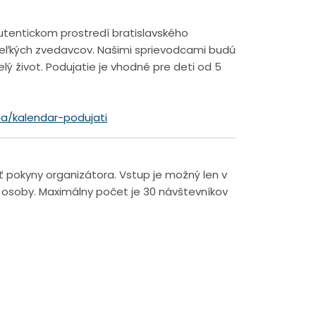
utentickom prostredí bratislavského
 veľkých zvedavcov. Našimi sprievodcami budú
 celý život. Podujatie je vhodné pre deti od 5
ia/kalendar-podujati
vať pokyny organizátora. Vstup je možný len v
ej osoby. Maximálny počet je 30 návštevníkov