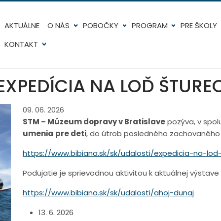
AKTUÁLNE
O NÁS
POBOČKY
PROGRAM
PRE ŠKOLY
KONTAKT
EXPEDÍCIA NA LOĎ ŠTURE
09. 06. 2026
STM – Múzeum dopravy v Bratislave
pozýva, v spol
umenia
pre deti
, do útrob posledného zachovaného 
https://www.bibiana.sk/sk/udalosti/expedicia-na-lod
Podujatie je sprievodnou aktivitou k aktuálnej výstave
https://www.bibiana.sk/sk/udalosti/ahoj-dunaj
13. 6. 2026