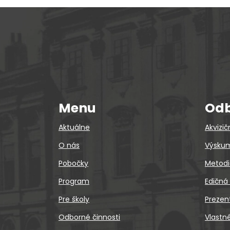
Menu
Odb
Aktuálne
Akvizič
O nás
Výskum
Pobočky
Metodi
Program
Edičná
Pre školy
Prezen
Odborné činnosti
Vlastn