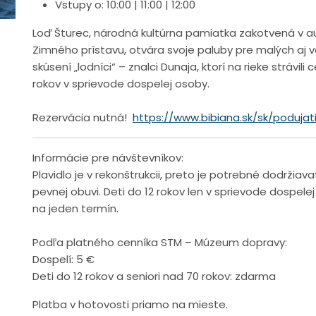
Vstupy o: 10:00 | 11:00 | 12:00
Loď Šturec, národná kultúrna pamiatka zakotvená v a
Zimného prístavu, otvára svoje paluby pre malých aj
skúsení „lodníci“ – znalci Dunaja, ktorí na rieke strávili
rokov v sprievode dospelej osoby.
Rezervácia nutná!
https://www.bibiana.sk/sk/podujat
Informácie pre návštevníkov:
Plavidlo je v rekonštrukcii, preto je potrebné dodržia
pevnej obuvi. Deti do 12 rokov len v sprievode dospel
na jeden termín.
Podľa platného cenníka STM – Múzeum dopravy:
Dospelí: 5 €
Deti do 12 rokov a seniori nad 70 rokov: zdarma
Platba v hotovosti priamo na mieste.