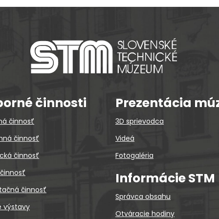
orné činnosti
Prezentácia mú
ná činnosť
3D sprievodca
ná činnosť
Videá
cká činnosť
Fotogaléria
 činnosť
Informácie STM
tačná činnosť
Správca obsahu
é výstavy
Otváracie hodiny