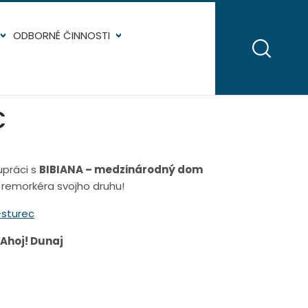
ODBORNÉ ČINNOSTI
C
upráci s
BIBIANA – medzinárodný dom
remorkéra svojho druhu!
-sturec
Ahoj! Dunaj