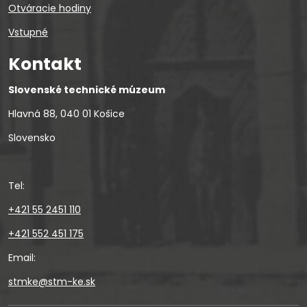
Otváracie hodiny
Vstupné
Kontakt
Slovenské technické múzeum
Hlavná 88, 040 01 Košice
Slovensko
Tel:
+421 55 2451 110
+421 552 451 175
Email:
stmke@stm-ke.sk