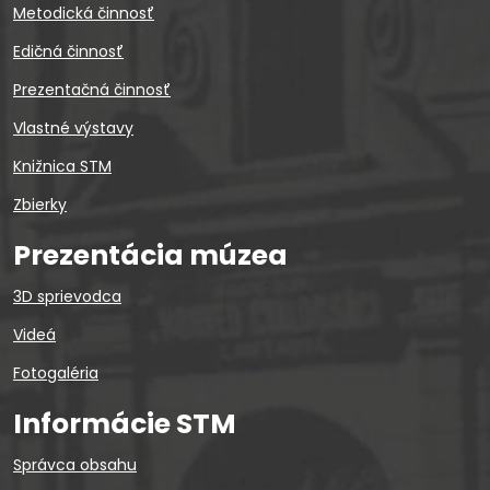
Metodická činnosť
Edičná činnosť
Prezentačná činnosť
Vlastné výstavy
Knižnica STM
Zbierky
Prezentácia múzea
3D sprievodca
Videá
Fotogaléria
Informácie STM
Správca obsahu