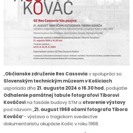
„
Občianske združenie Res Cassovia
v spolupráci so
Slovenským technickým múzeom v Košiciach
usporiada dňa
21. augusta 2024 o 16.30 hod.
podujatie
Odhalenie pamätnej tabule fotografovi Tiborovi
Kováčovi
na fasáde budovy STM a
otvorenie výstavy
pod názvom „
21. august 1968 očami fotografa Tibora
Kováča
“- výstava o tragickom svedectve
dokumentaristu okupácie Košíc v roku 1968.