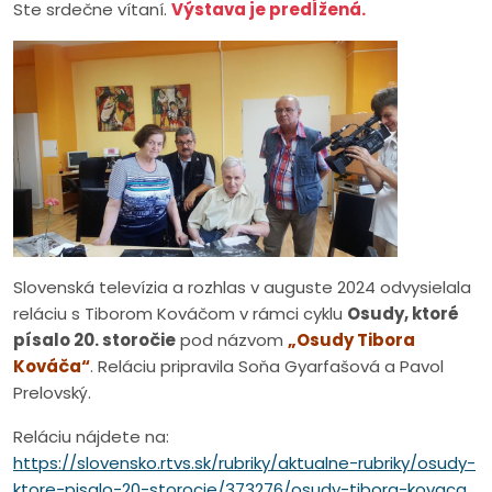
Ste srdečne vítaní.
Výstava je predĺžená.
Slovenská televízia a rozhlas v auguste 2024 odvysielala
reláciu s Tiborom Kováčom v rámci cyklu
Osudy, ktoré
písalo 20. storočie
pod názvom
„Osudy Tibora
Kováča“
. Reláciu pripravila Soňa Gyarfašová a Pavol
Prelovský.
Reláciu nájdete na:
https://slovensko.rtvs.sk/rubriky/aktualne-rubriky/osudy-
ktore-pisalo-20-storocie/373276/osudy-tibora-kovaca