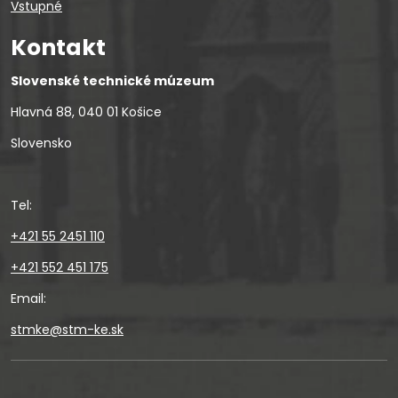
Vstupné
Kontakt
Slovenské technické múzeum
Hlavná 88, 040 01 Košice
Slovensko
Tel:
+421 55 2451 110
+421 552 451 175
Email:
stmke@stm-ke.sk