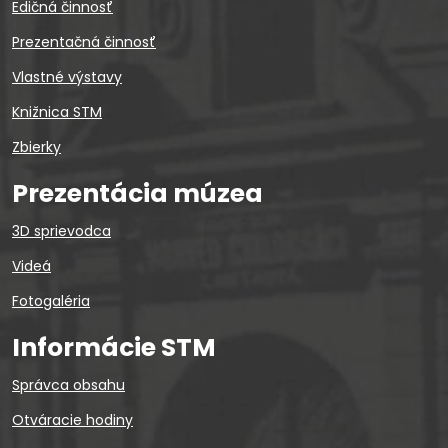
Edičná činnosť
Prezentačná činnosť
Vlastné výstavy
Knižnica STM
Zbierky
Prezentácia múzea
3D sprievodca
Videá
Fotogaléria
Informácie STM
Správca obsahu
Otváracie hodiny