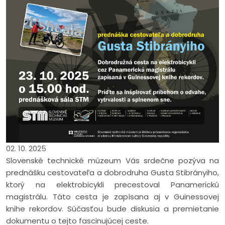
02. 10. 2025
Slovenské technické múzeum Vás srdečne pozýva na
prednášku cestovateľa a dobrodruha Gusta Stibrányiho,
ktorý na elektrobicykli precestoval Panamerickú
magistrálu. Táto cesta je zapísana aj v Guinessovej
knihe rekordov. Súčasťou bude diskusia a premietanie
dokumentu o tejto fascinujúcej ceste.