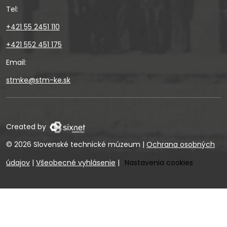
Tel:
+421 55 2451 110
+421 552 451 175
Email:
stmke@stm-ke.sk
Created by
© 2026 Slovenské technické múzeum
|
Ochrana osobných
údajov
|
Všeobecné vyhlásenie
|
Nastavenia cookies