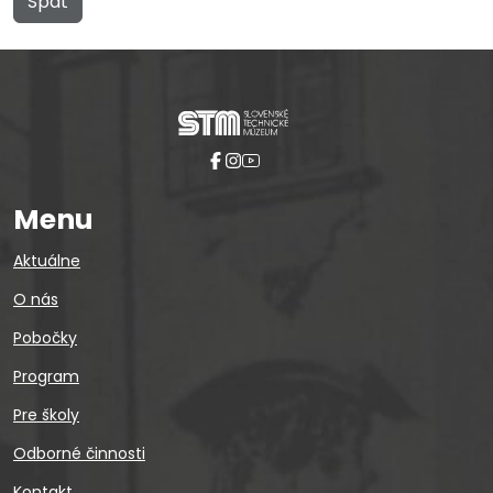
Späť
Menu
Aktuálne
O nás
Pobočky
Program
Pre školy
Odborné činnosti
Kontakt