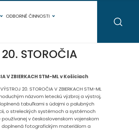
ODBORNÉ ČINNOSTI
 20. STOROČIA
A V ZBIERKACH STM-ML v Košiciach
A VÝSTROJ 20. STOROČIA V ZBIERKACH STM-ML
dnoduchým názvom leteckú výzbroj a výstroj,
e doplnená tabuľkami s údajmi o palubných
cii, o streleckých systémoch a systémoch
je používanej v československom vojenskom
to doplnená fotografickým materiálom a