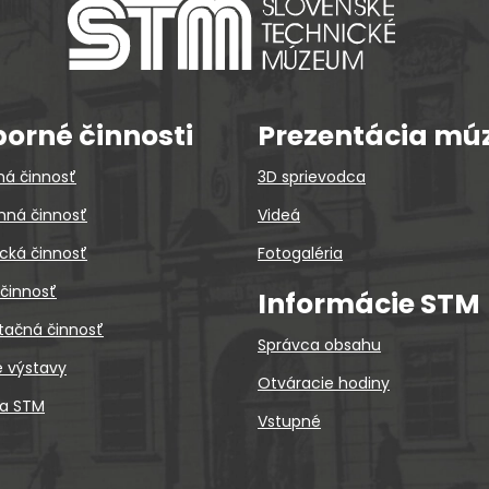
orné činnosti
Prezentácia mú
ná činnosť
3D sprievodca
ná činnosť
Videá
cká činnosť
Fotogaléria
 činnosť
Informácie STM
tačná činnosť
Správca obsahu
é výstavy
Otváracie hodiny
ca STM
Vstupné