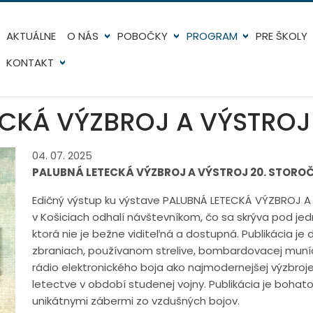
AKTUÁLNE
O NÁS
POBOČKY
PROGRAM
PRE ŠKOLY
KONTAKT
CKÁ VÝZBROJ A VÝSTROJ
04. 07. 2025
PALUBNÁ LETECKÁ VÝZBROJ A VÝSTROJ 20. STOROČI
Edičný výstup ku výstave PALUBNÁ LETECKÁ VÝZBROJ 
v Košiciach odhalí návštevníkom, čo sa skrýva pod je
ktorá nie je bežne viditeľná a dostupná. Publikácia j
zbraniach, používanom strelive, bombardovacej muní
rádio elektronického boja ako najmodernejšej výzbro
letectve v období studenej vojny. Publikácia je boha
unikátnymi zábermi zo vzdušných bojov.