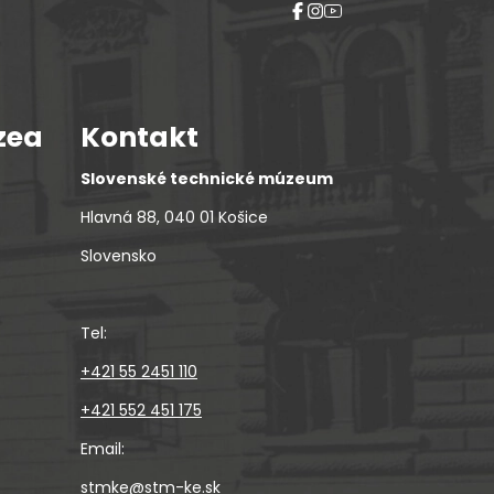
zea
Kontakt
Slovenské technické múzeum
Hlavná 88, 040 01 Košice
Slovensko
Tel:
+421 55 2451 110
+421 552 451 175
Email:
stmke@stm-ke.sk