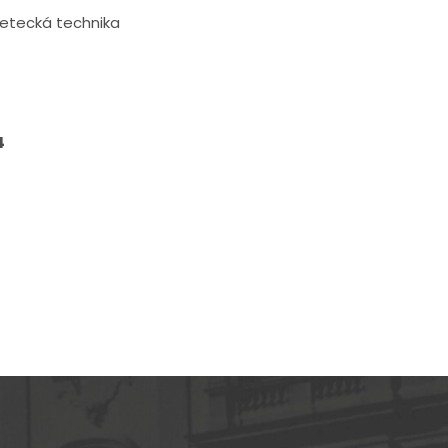
 letecká technika
4