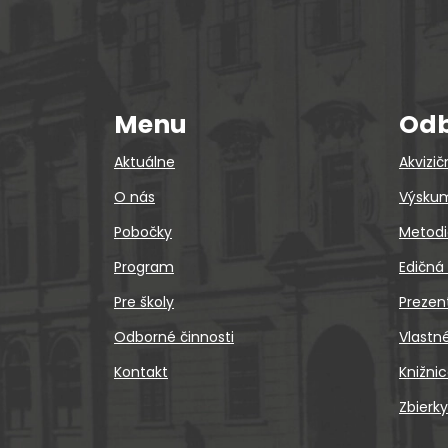
Menu
Odb
Aktuálne
Akvizič
O nás
Výskum
Pobočky
Metodi
Program
Edičná
Pre školy
Prezen
Odborné činnosti
Vlastn
Kontakt
Knižni
Zbierky