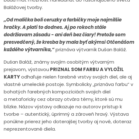
Balážovej tvorby.
,,
Od malička boli ceruzky a farbičky moje najmilšie
hračky. A platí to dodnes. Aj po rokoch stále
dodržiavam zásadu - ani deň bez čiary! Pretože som
presvedčený, že kresba by mala byť akýmsi Otčenášom
každého výtvarníka,“
priznáva výtvarník Dušan Baláž.
Dušan Baláž, známy svojím osobitým výtvarným
prejavom, výstavou
PRIZNAL SOM FARBU A VYLOŽIL
KARTY
odhaľuje nielen farebné vrstvy svojich diel, ale aj
vlastné umelecké postoje. Symbolicky „priznáva farbu“ v
bohatých farebných kompozíciách svojich diel
a metaforicky cez obrazy otvára témy, ktoré sú mu
blízke. Názov výstavy odkazuje na autorov prístup k
tvorbe – autentický, úprimný a zároveň hravý. Výstava
ponúkne prierez jeho doterajšej tvorby aj nové, doteraz
neprezentované diela.