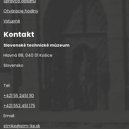
Správca obsahu
Otváracie hodiny
Vstupné
Kontakt
Slovenské technické múzeum
Hlavná 88, 040 01 Košice
Slovensko
Tel:
+421 55 2451 110
+421 552 451 175
Email:
stmke@stm-ke.sk