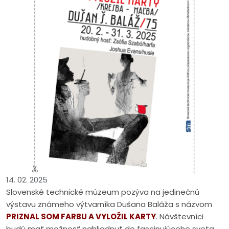
14. 02. 2025
Slovenské technické múzeum pozýva na jedinečnú
výstavu známeho výtvarníka Dušana Baláža s názvom
PRIZNAL SOM FARBU A VYLOŽIL KARTY
. Návštevníci
budú mať možnosť nahliadnuť do fascinujúceho sveta