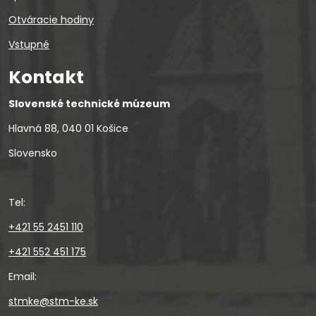
Otváracie hodiny
Vstupné
Kontakt
Slovenské technické múzeum
Hlavná 88, 040 01 Košice
Slovensko
Tel:
+421 55 2451 110
+421 552 451 175
Email:
stmke@stm-ke.sk