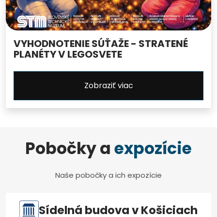
VYHODNOTENIE SÚŤAŽE - STRATENÉ
PLANÉTY V LEGOSVETE
Zobraziť viac
Pobočky a
expozície
Naše pobočky a ich expozície
Sídelná budova v Košiciach