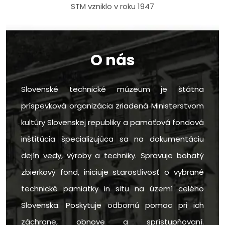
STM vzniklo v roku 1947
O nás
Slovenské technické múzeum je štátna
príspevková organizácia zriadená Ministerstvom
kultúry Slovenskej republiky a pamäťová fondová
inštitúcia špecializujúca sa na dokumentáciu
dejín vedy, výroby a techniky. Spravuje bohatý
zbierkový fond, iniciuje starostlivosť o vybrané
technické pamiatky in situ na území celého
Slovenska. Poskytuje odbornú pomoc pri ich
záchrane, obnove a sprístupňovaní.