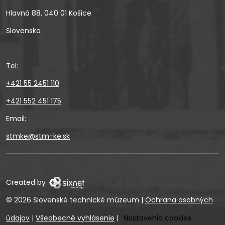
Hlavná 88, 040 01 Košice
Slovensko
Tel:
+421 55 2451 110
+421 552 451 175
Email:
stmke@stm-ke.sk
Created by
© 2026 Slovenské technické múzeum
|
Ochrana osobných
údajov
|
Všeobecné vyhlásenie
|
Nastavenia cookies