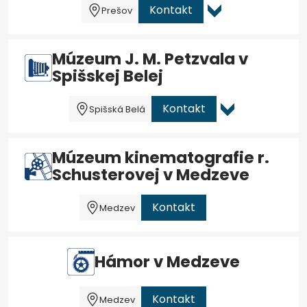
Kontakt
Prešov
Múzeum J. M. Petzvala v
Spišskej Belej
Kontakt
Spišská Belá
Múzeum kinematografie r.
Schusterovej v Medzeve
Kontakt
Medzev
Hámor v Medzeve
Kontakt
Medzev