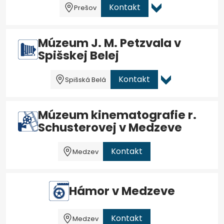
Kontakt
Prešov
Múzeum J. M. Petzvala v
Spišskej Belej
Kontakt
Spišská Belá
Múzeum kinematografie r.
Schusterovej v Medzeve
Kontakt
Medzev
Hámor v Medzeve
Kontakt
Medzev