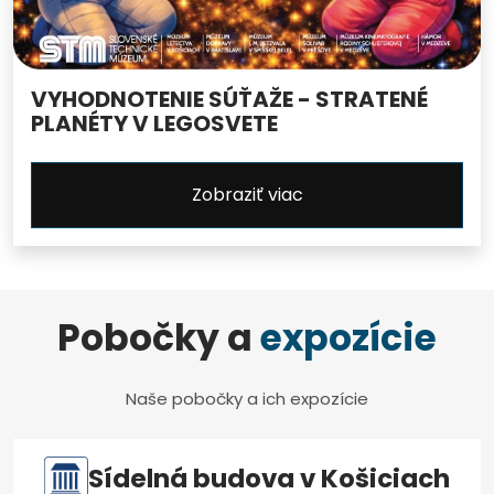
VYHODNOTENIE SÚŤAŽE - STRATENÉ
PLANÉTY V LEGOSVETE
Zobraziť viac
Pobočky a
expozície
Naše pobočky a ich expozície
Sídelná budova v Košiciach