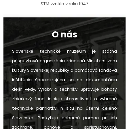
STM vzniklo v roku 1947
O nás
Slovenské technické múzeum je štátna
príspevková organizácia zriadená Ministerstvom
kultúry Slovenskej republiky a pamäťová fondová
inštitúcia špecializujúca sa na dokumentáciu
dejín vedy, výroby a techniky. Spravuje bohatý
zbierkový fond, iniciuje starostlivosť o vybrané
technické pamiatky in situ na území celého
Slovenska. Poskytuje odbornú pomoc pri ich
záchrane, obnove a sprístupňovaní.