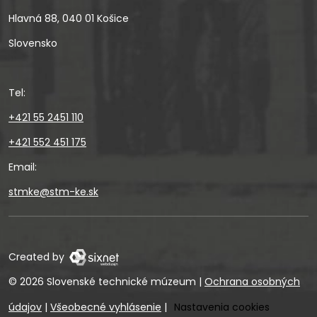
Hlavná 88, 040 01 Košice
Slovensko
Tel:
+421 55 2451 110
+421 552 451 175
Email:
stmke@stm-ke.sk
Created by
© 2026 Slovenské technické múzeum
|
Ochrana osobných
údajov
|
Všeobecné vyhlásenie
|
Nastavenia cookies