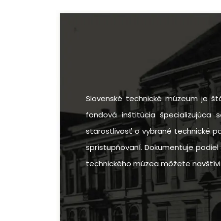
Slovenské technické múzeum je štá
fondová inštitúcia špecializujúca 
starostlivosť o vybrané technické p
sprístupňovaní. Dokumentuje podiel 
technického múzea môžete navštíviť v