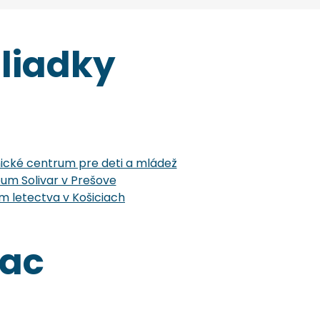
liadky
cké centrum pre deti a mládež
um Solivar v Prešove
 letectva v Košiciach
iac