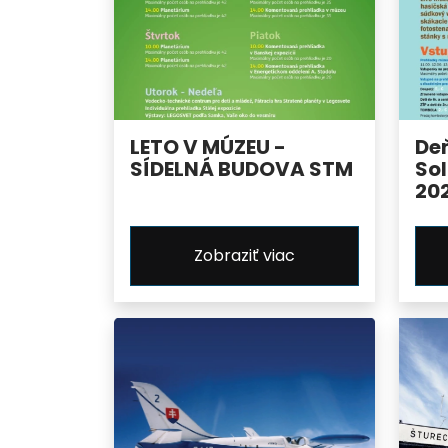
LETO V MÚZEU -
De
SÍDELNÁ BUDOVA STM
Sol
20
Zobraziť viac