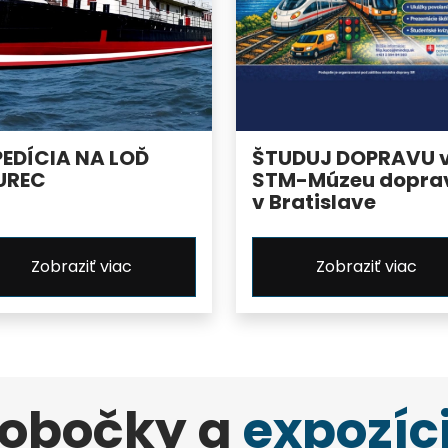
PEDÍCIA NA LOĎ
ŠTUDUJ DOPRAVU 
UREC
STM-Múzeu dopra
v Bratislave
Zobraziť viac
Zobraziť viac
obočky a
expozíc