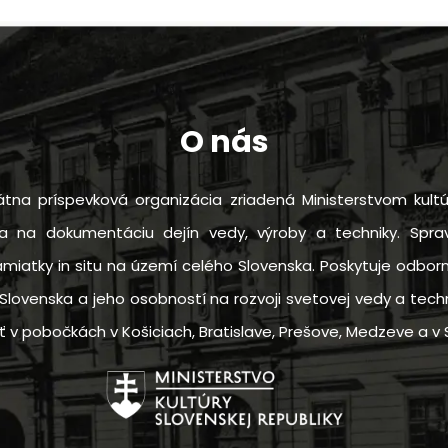
O nás
tna príspevková organizácia zriadená Ministerstvom kultú
sa na dokumentáciu dejín vedy, výroby a techniky. Sprav
amiatky in situ na území celého Slovenska. Poskytuje odbo
Slovenska a jeho osobností na rozvoji svetovej vedy a techn
 pobočkách v Košiciach, Bratislave, Prešove, Medzeve a v S