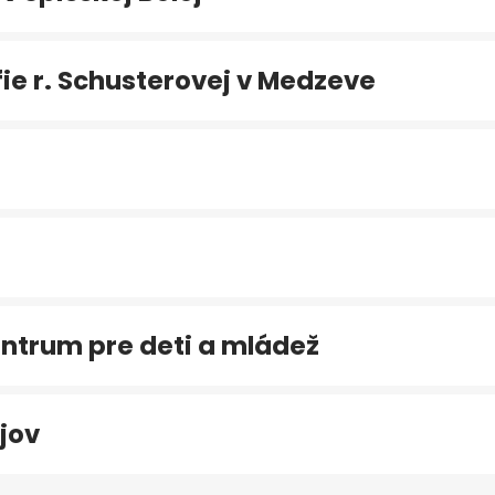
e r. Schusterovej v Medzeve
ntrum pre deti a mládež
jov