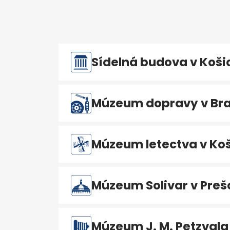
Sídelná budova v Koši
Múzeum dopravy v Bra
Múzeum letectva v Koš
Múzeum Solivar v Preš
Múzeum J. M. Petzvala 