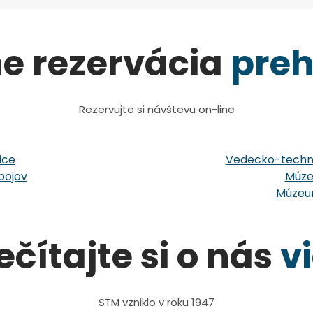
ne rezervácia
preh
Rezervujte si návštevu on-line
ice
Vedecko-techni
bojov
Múze
Múzeum
ečítajte si o nás
v
STM vzniklo v roku 1947