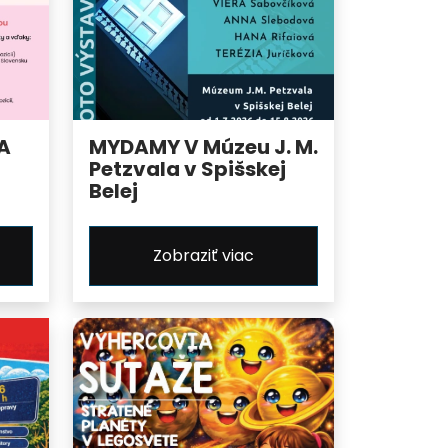
A
MYDAMY V Múzeu J. M.
Petzvala v Spišskej
Belej
Zobraziť viac