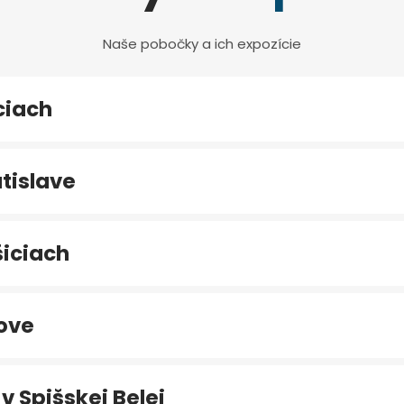
Naše pobočky a ich expozície
ciach
tislave
iciach
ove
v Spišskej Belej