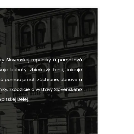
ry Slovenskej republiky a pamäťová
uje bohatý zbierkový fond, iniciuje
rnú pomoc pri ich záchrane, obnove a
iky. Expozície a výstavy Slovenského
pišskej Belej.