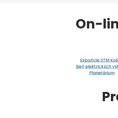
On-li
Expozície STM Koš
Sieň elektrických vý
Planetárium
Pr