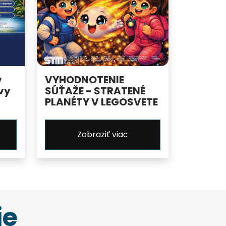
v
VYHODNOTENIE
vy
SÚŤAŽE - STRATENÉ
PLANÉTY V LEGOSVETE
Zobraziť viac
ie