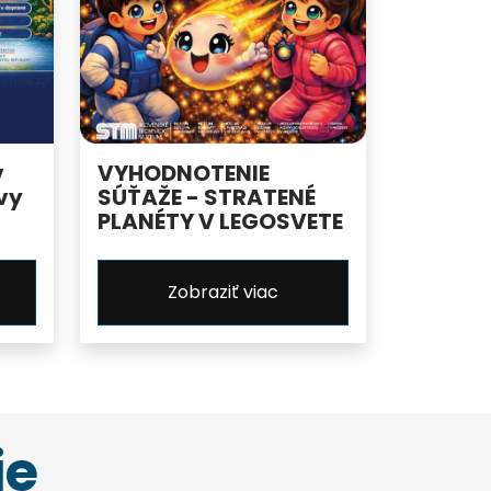
v
VYHODNOTENIE
vy
SÚŤAŽE - STRATENÉ
PLANÉTY V LEGOSVETE
Zobraziť viac
ie