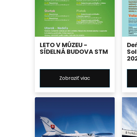
LETO V MÚZEU -
De
SÍDELNÁ BUDOVA STM
Sol
20
Zobraziť viac