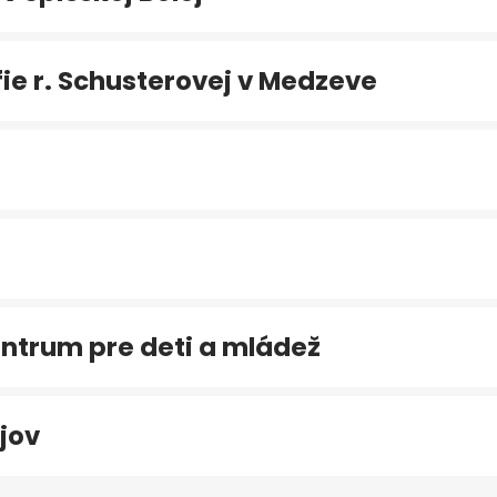
e r. Schusterovej v Medzeve
ntrum pre deti a mládež
jov