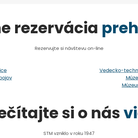
ne rezervácia
preh
Rezervujte si návštevu on-line
ice
Vedecko-techni
bojov
Múze
Múzeum
ečítajte si o nás
v
STM vzniklo v roku 1947