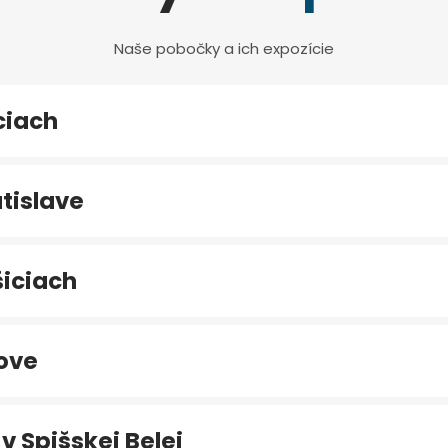
Naše pobočky a ich expozície
ciach
tislave
iciach
ove
v Spišskej Belej