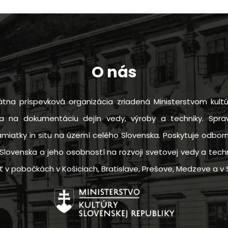
O nás
tna príspevková organizácia zriadená Ministerstvom kultú
sa na dokumentáciu dejín vedy, výroby a techniky. Sprav
amiatky in situ na území celého Slovenska. Poskytuje odbo
Slovenska a jeho osobností na rozvoji svetovej vedy a techn
 pobočkách v Košiciach, Bratislave, Prešove, Medzeve a v S