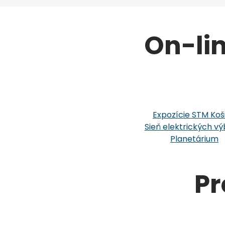
On-li
Expozície STM Koš
Sieň elektrických vý
Planetárium
Pr