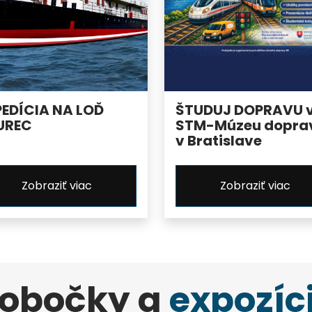
PEDÍCIA NA LOĎ
ŠTUDUJ DOPRAVU 
UREC
STM-Múzeu dopra
v Bratislave
Zobraziť viac
Zobraziť viac
obočky a
expozíc