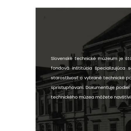
Slovenské technické múzeum je štá
fondová inštitúcia špecializujúca 
starostlivosť o vybrané technické p
sprístupňovaní. Dokumentuje podiel 
technického múzea môžete navštíviť v