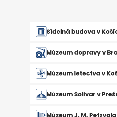
Sídelná budova v Koši
Múzeum dopravy v Bra
Múzeum letectva v Koš
Múzeum Solivar v Preš
Múzeum J. M. Petzvala 