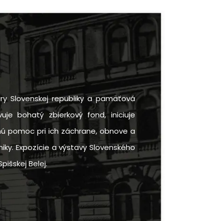
ry Slovenskej republiky a pamäťová
uje bohatý zbierkový fond, iniciuje
rnú pomoc pri ich záchrane, obnove a
iky. Expozície a výstavy Slovenského
pišskej Belej.