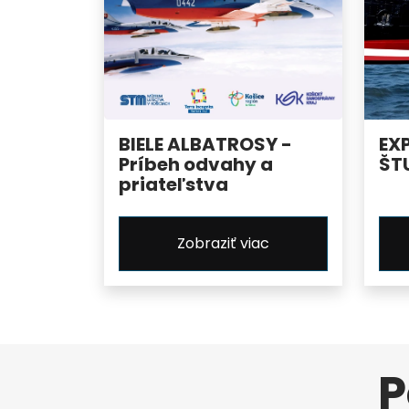
BIELE ALBATROSY -
EX
Príbeh odvahy a
ŠT
priateľstva
Zobraziť viac
P