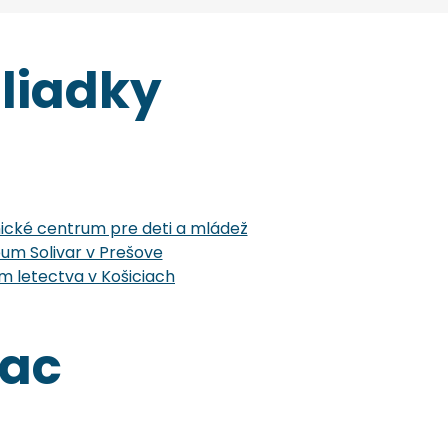
liadky
cké centrum pre deti a mládež
um Solivar v Prešove
 letectva v Košiciach
iac