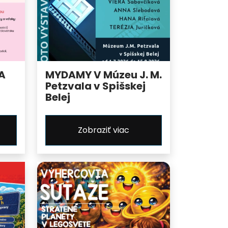
A
MYDAMY V Múzeu J. M.
Petzvala v Spišskej
Belej
Zobraziť viac