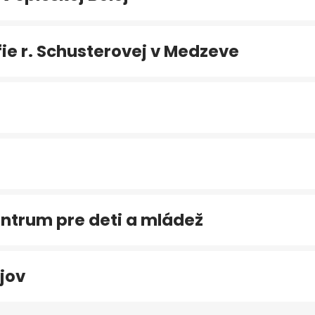
e r. Schusterovej v Medzeve
ntrum pre deti a mládež
jov