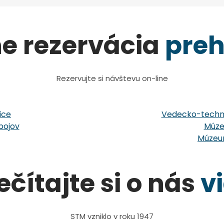
ne rezervácia
preh
Rezervujte si návštevu on-line
ice
Vedecko-techni
bojov
Múze
Múzeum
ečítajte si o nás
v
STM vzniklo v roku 1947