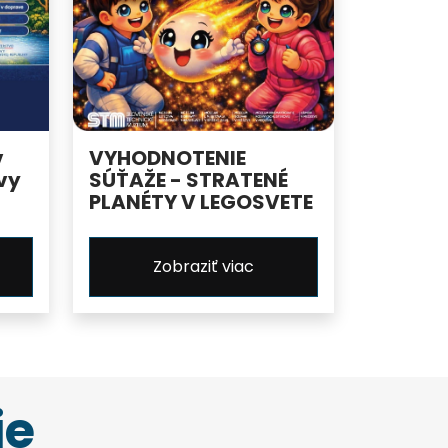
v
VYHODNOTENIE
vy
SÚŤAŽE - STRATENÉ
PLANÉTY V LEGOSVETE
Zobraziť viac
ie