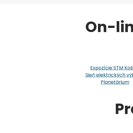
On-li
Expozície STM Koš
Sieň elektrických vý
Planetárium
Pr