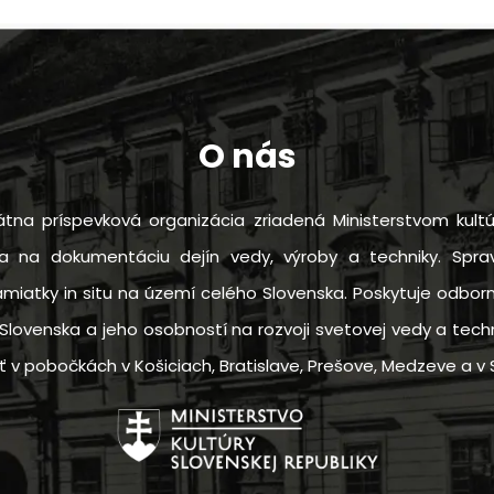
O nás
tna príspevková organizácia zriadená Ministerstvom kultú
sa na dokumentáciu dejín vedy, výroby a techniky. Sprav
amiatky in situ na území celého Slovenska. Poskytuje odbo
Slovenska a jeho osobností na rozvoji svetovej vedy a techn
 pobočkách v Košiciach, Bratislave, Prešove, Medzeve a v S