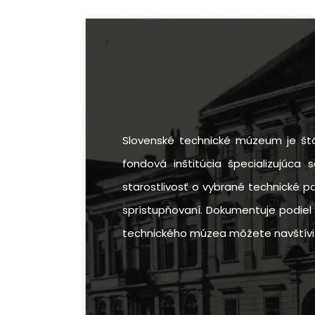
Slovenské technické múzeum je štá
fondová inštitúcia špecializujúca 
starostlivosť o vybrané technické p
sprístupňovaní. Dokumentuje podiel 
technického múzea môžete navštíviť v