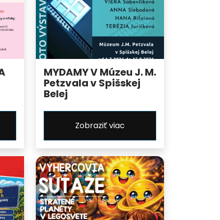
A
MYDAMY V Múzeu J. M.
Petzvala v Spišskej
Belej
Zobraziť viac