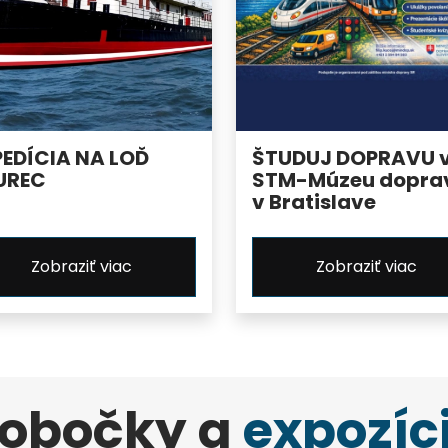
PEDÍCIA NA LOĎ
ŠTUDUJ DOPRAVU 
UREC
STM-Múzeu dopra
v Bratislave
Zobraziť viac
Zobraziť viac
obočky a
expozíc