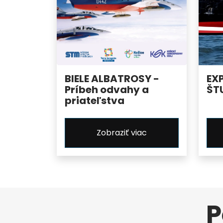
BIELE ALBATROSY -
EX
Príbeh odvahy a
ŠT
priateľstva
Zobraziť viac
P