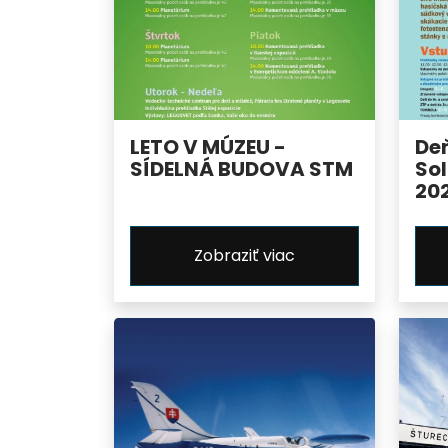
LETO V MÚZEU -
De
SÍDELNÁ BUDOVA STM
Sol
20
Zobraziť viac