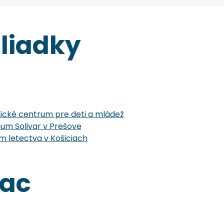
liadky
cké centrum pre deti a mládež
um Solivar v Prešove
 letectva v Košiciach
iac