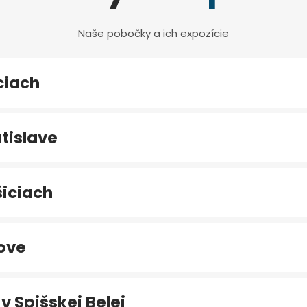
Naše pobočky a ich expozície
ciach
tislave
iciach
ove
v Spišskej Belej