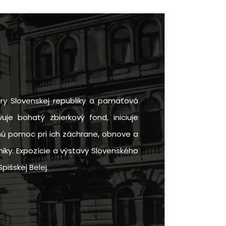
ry Slovenskej republiky a pamäťová
uje bohatý zbierkový fond, iniciuje
rnú pomoc pri ich záchrane, obnove a
iky. Expozície a výstavy Slovenského
pišskej Belej.