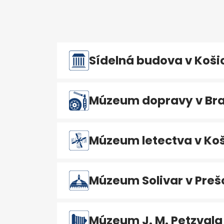
Sídelná budova v Koši
Múzeum dopravy v Bra
Múzeum letectva v Koš
Múzeum Solivar v Preš
Múzeum J. M. Petzvala 