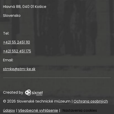
Hlavná 88, 040 01 Košice
Slovensko
Tel:
+421 55 2451 110
+421 552 451 175
Email:
stmke@stm-ke.sk
Created by
© 2026 Slovenské technické múzeum
|
Ochrana osobných
údajov
|
Všeobecné vyhlásenie
|
Nastavenia cookies