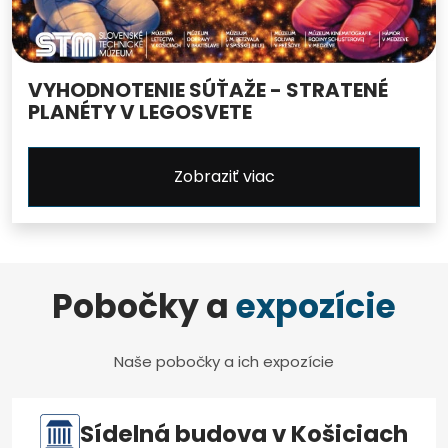
VYHODNOTENIE SÚŤAŽE - STRATENÉ
PLANÉTY V LEGOSVETE
Zobraziť viac
Pobočky a
expozície
Naše pobočky a ich expozície
Sídelná budova v Košiciach