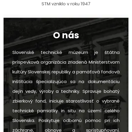
STM vzniklo v roku 1947
O nás
Slovenské technické múzeum je štátna
príspevková organizácia zriadená Ministerstvom
kultúry Slovenskej republiky a pamäťová fondová
inštitúcia špecializujúca sa na dokumentáciu
dejín vedy, výroby a techniky. Spravuje bohatý
zbierkový fond, iniciuje starostlivosť o vybrané
technické pamiatky in situ na území celého
Slovenska. Poskytuje odbornú pomoc pri ich
záchrane, obnove a sprístupňovaní.