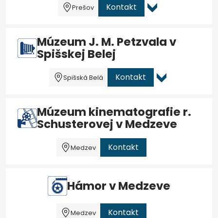
Kontakt
Prešov
Múzeum J. M. Petzvala v
Spišskej Belej
Kontakt
Spišská Belá
Múzeum kinematografie r.
Schusterovej v Medzeve
Kontakt
Medzev
Hámor v Medzeve
Kontakt
Medzev