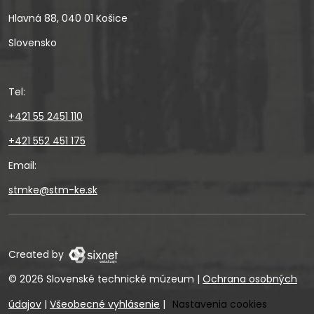
Hlavná 88, 040 01 Košice
Slovensko
Tel:
+421 55 2451 110
+421 552 451 175
Email:
stmke@stm-ke.sk
Created by
© 2026 Slovenské technické múzeum
|
Ochrana osobných
údajov
|
Všeobecné vyhlásenie
|
Nastavenia cookies