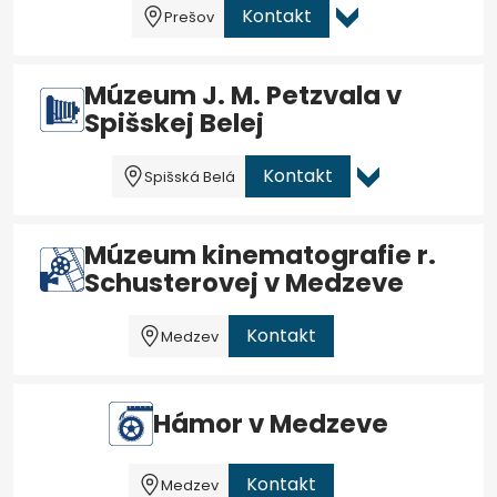
Kontakt
Prešov
Múzeum J. M. Petzvala v
Spišskej Belej
Kontakt
Spišská Belá
Múzeum kinematografie r.
Schusterovej v Medzeve
Kontakt
Medzev
Hámor v Medzeve
Kontakt
Medzev