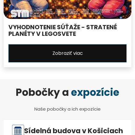
VYHODNOTENIE SÚŤAŽE - STRATENÉ
PLANÉTY V LEGOSVETE
Zobraziť viac
Pobočky a
expozície
Naše pobočky a ich expozície
Sídelná budova v Košiciach