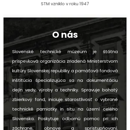
STM vzniklo v roku 1947
O nás
Slovenské technické múzeum je štátna
príspevková organizácia zriadená Ministerstvom
kultúry Slovenskej republiky a pamäťová fondová
inštitúcia špecializujúca sa na dokumentáciu
dejín vedy, výroby a techniky. Spravuje bohatý
zbierkový fond, iniciuje starostlivosť o vybrané
technické pamiatky in situ na území celého
Slovenska. Poskytuje odbornú pomoc pri ich
záchrane, obnove a sprístupňovaní.