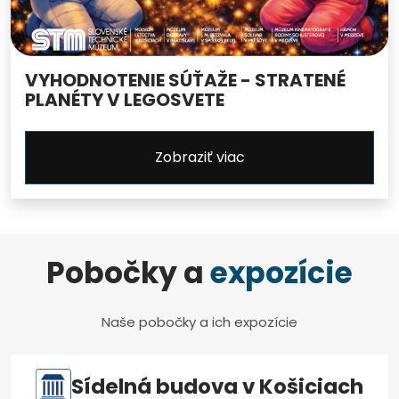
VYHODNOTENIE SÚŤAŽE - STRATENÉ
PLANÉTY V LEGOSVETE
Zobraziť viac
Pobočky a
expozície
Naše pobočky a ich expozície
Sídelná budova v Košiciach