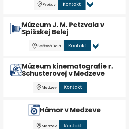
Kontakt
Prešov
Múzeum J. M. Petzvala v
Spišskej Belej
Kontakt
Spišská Belá
Múzeum kinematografie r.
Schusterovej v Medzeve
Kontakt
Medzev
Hámor v Medzeve
Kontakt
Medzev