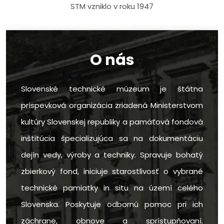
STM vzniklo v roku 1947
O nás
Slovenské technické múzeum je štátna
príspevková organizácia zriadená Ministerstvom
kultúry Slovenskej republiky a pamäťová fondová
inštitúcia špecializujúca sa na dokumentáciu
dejín vedy, výroby a techniky. Spravuje bohatý
zbierkový fond, iniciuje starostlivosť o vybrané
technické pamiatky in situ na území celého
Slovenska. Poskytuje odbornú pomoc pri ich
záchrane, obnove a sprístupňovaní.