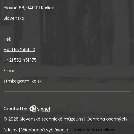
Hlavná 88, 040 01 Košice
Slovensko
Tel:
+421 55 2451 110
+421 552 451 175
Email:
stmke@stm-ke.sk
Created by
© 2026 Slovenské technické múzeum
|
Ochrana osobných
údajov
|
Všeobecné vyhlásenie
|
Nastavenia cookies