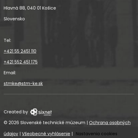
Hlavná 88, 040 01 Košice
Slovensko
Tel:
+421 55 2451 110
+421 552 451 175
Email:
stmke@stm-ke.sk
Created by
© 2026 Slovenské technické múzeum
|
Ochrana osobných
údajov
|
Všeobecné vyhlásenie
|
Nastavenia cookies