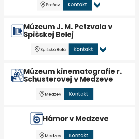
Kontakt
Prešov
Múzeum J. M. Petzvala v
Spišskej Belej
Kontakt
Spišská Belá
Múzeum kinematografie r.
Schusterovej v Medzeve
Kontakt
Medzev
Hámor v Medzeve
Kontakt
Medzev