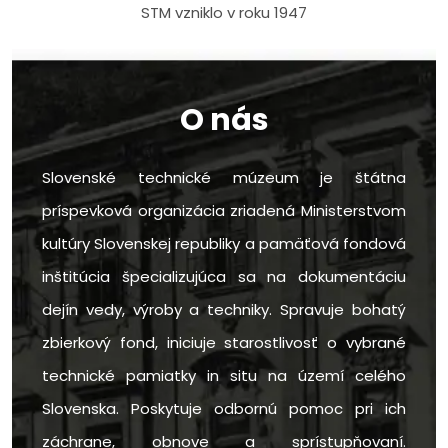
STM vzniklo v roku 1947
O nás
Slovenské technické múzeum je štátna
príspevková organizácia zriadená Ministerstvom
kultúry Slovenskej republiky a pamäťová fondová
inštitúcia špecializujúca sa na dokumentáciu
dejín vedy, výroby a techniky. Spravuje bohatý
zbierkový fond, iniciuje starostlivosť o vybrané
technické pamiatky in situ na území celého
Slovenska. Poskytuje odbornú pomoc pri ich
záchrane, obnove a sprístupňovaní.