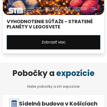
VYHODNOTENIE SÚŤAŽE - STRATENÉ
PLANÉTY V LEGOSVETE
Zobraziť viac
Pobočky a
expozície
Naše pobočky a ich expozície
Sídelná budova v Košiciach