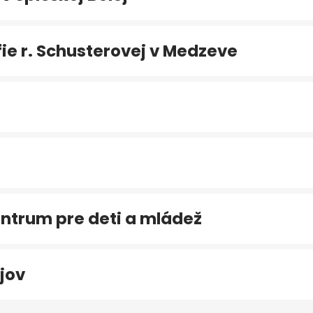
e r. Schusterovej v Medzeve
ntrum pre deti a mládež
jov