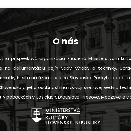
O nás
tna príspevková organizácia zriadená Ministerstvom kultú
sa na dokumentáciu dejín vedy, výroby a techniky. Sprav
amiatky in situ na území celého Slovenska. Poskytuje odbo
Slovenska a jeho osobností na rozvoji svetovej vedy a techn
 pobočkách v Košiciach, Bratislave, Prešove, Medzeve a v S