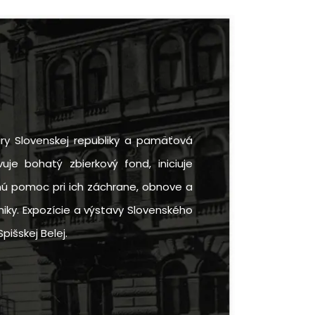
ry Slovenskej republiky a pamäťová
uje bohatý zbierkový fond, iniciuje
rnú pomoc pri ich záchrane, obnove a
iky. Expozície a výstavy Slovenského
pišskej Belej.