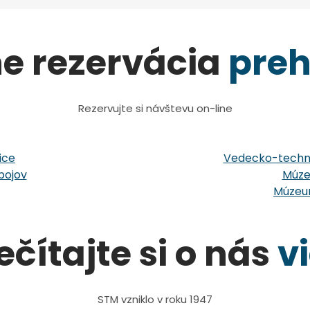
ne rezervácia
preh
Rezervujte si návštevu on-line
ice
Vedecko-techni
bojov
Múze
Múzeum
ečítajte si o nás
v
STM vzniklo v roku 1947