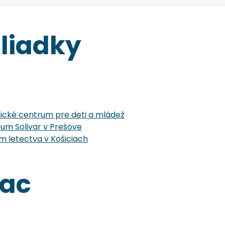
liadky
cké centrum pre deti a mládež
um Solivar v Prešove
 letectva v Košiciach
iac