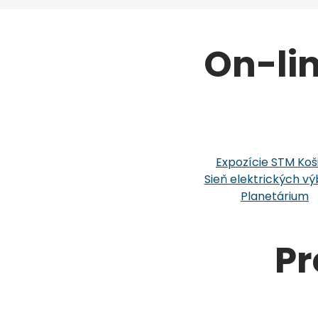
On-li
Expozície STM Koš
Sieň elektrických vý
Planetárium
Pr