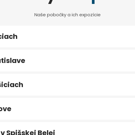
Naše pobočky a ich expozície
ciach
tislave
iciach
ove
v Spišskej Belej