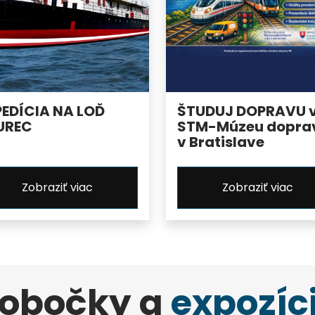
PEDÍCIA NA LOĎ
ŠTUDUJ DOPRAVU 
UREC
STM-Múzeu dopra
v Bratislave
Zobraziť viac
Zobraziť viac
obočky a
expozíc