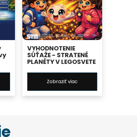
v
VYHODNOTENIE
vy
SÚŤAŽE - STRATENÉ
PLANÉTY V LEGOSVETE
Zobraziť viac
ie