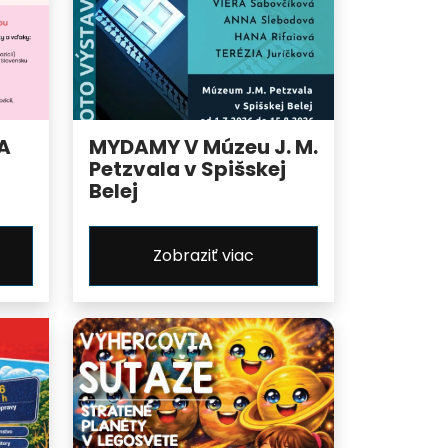
A
MYDAMY V Múzeu J. M.
Petzvala v Spišskej
Belej
Zobraziť viac