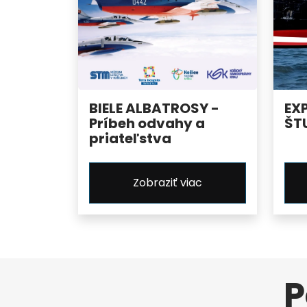
BIELE ALBATROSY -
EX
Príbeh odvahy a
ŠT
priateľstva
Zobraziť viac
P