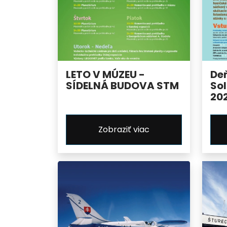
LETO V MÚZEU -
De
SÍDELNÁ BUDOVA STM
Sol
20
Zobraziť viac