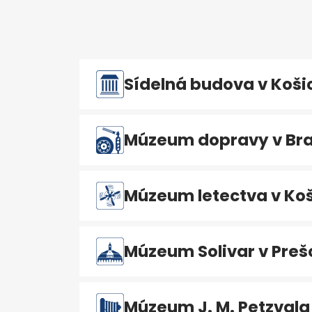
Sídelná budova v Koši
Múzeum dopravy v Bra
Múzeum letectva v Koš
Múzeum Solivar v Preš
Múzeum J. M. Petzvala 