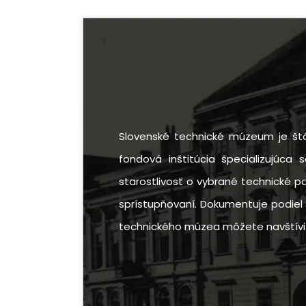
Slovenské technické múzeum je štá
fondová inštitúcia špecializujúca 
starostlivosť o vybrané technické p
sprístupňovaní. Dokumentuje podiel 
technického múzea môžete navštíviť v