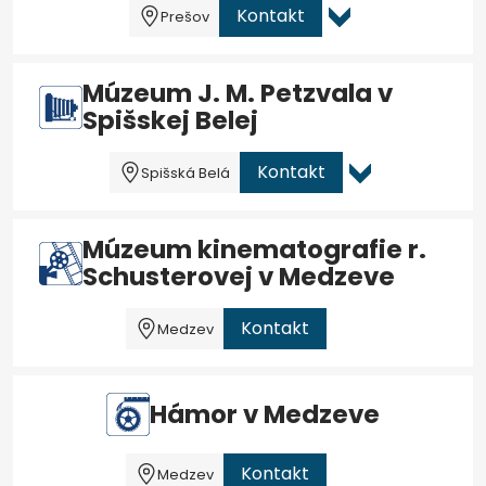
Kontakt
Prešov
Múzeum J. M. Petzvala v
Spišskej Belej
Kontakt
Spišská Belá
Múzeum kinematografie r.
Schusterovej v Medzeve
Kontakt
Medzev
Hámor v Medzeve
Kontakt
Medzev