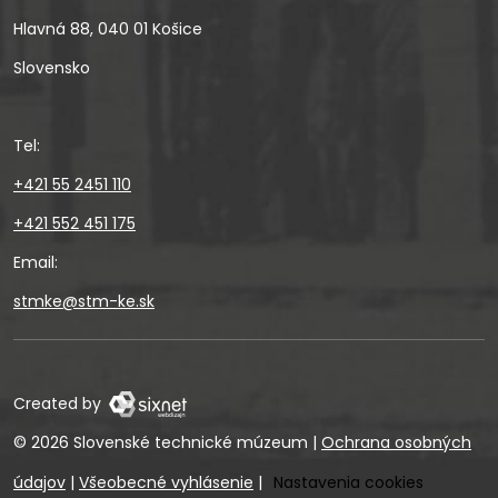
Hlavná 88, 040 01 Košice
Slovensko
Tel:
+421 55 2451 110
+421 552 451 175
Email:
stmke@stm-ke.sk
Created by
© 2026 Slovenské technické múzeum
|
Ochrana osobných
údajov
|
Všeobecné vyhlásenie
|
Nastavenia cookies