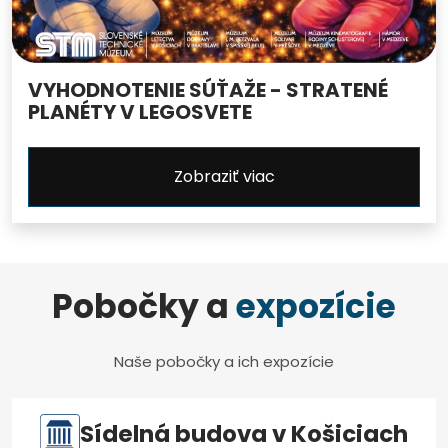
VYHODNOTENIE SÚŤAŽE - STRATENÉ
PLANÉTY V LEGOSVETE
Zobraziť viac
Pobočky a
expozície
Naše pobočky a ich expozície
Sídelná budova v Košiciach