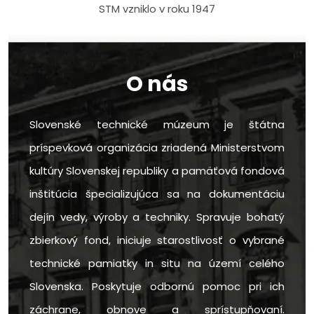
STM vzniklo v roku 1947
O nás
Slovenské technické múzeum je štátna
príspevková organizácia zriadená Ministerstvom
kultúry Slovenskej republiky a pamäťová fondová
inštitúcia špecializujúca sa na dokumentáciu
dejín vedy, výroby a techniky. Spravuje bohatý
zbierkový fond, iniciuje starostlivosť o vybrané
technické pamiatky in situ na území celého
Slovenska. Poskytuje odbornú pomoc pri ich
záchrane, obnove a sprístupňovaní.