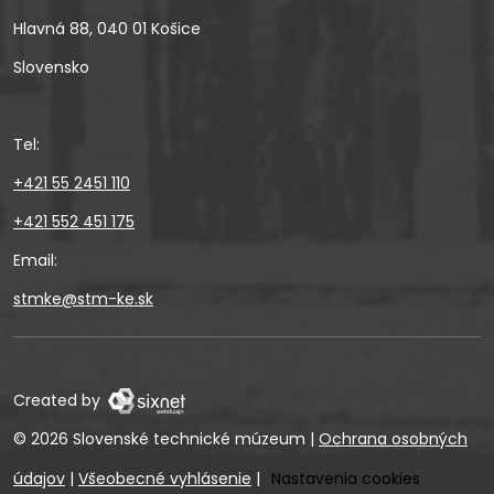
Hlavná 88, 040 01 Košice
Slovensko
Tel:
+421 55 2451 110
+421 552 451 175
Email:
stmke@stm-ke.sk
Created by
© 2026 Slovenské technické múzeum
|
Ochrana osobných
údajov
|
Všeobecné vyhlásenie
|
Nastavenia cookies