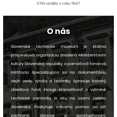
STM vzniklo v roku 1947
O nás
Slovenské technické múzeum je štátna
príspevková organizácia zriadená Ministerstvom
kultúry Slovenskej republiky a pamäťová fondová
inštitúcia špecializujúca sa na dokumentáciu
dejín vedy, výroby a techniky. Spravuje bohatý
zbierkový fond, iniciuje starostlivosť o vybrané
technické pamiatky in situ na území celého
Slovenska. Poskytuje odbornú pomoc pri ich
záchrane, obnove a sprístupňovaní.