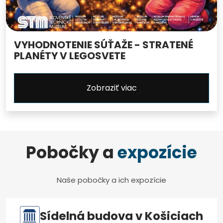
VYHODNOTENIE SÚŤAŽE - STRATENÉ
PLANÉTY V LEGOSVETE
Zobraziť viac
Pobočky a
expozície
Naše pobočky a ich expozície
Sídelná budova v Košiciach