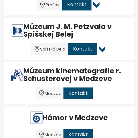
Kontakt
Prešov
Múzeum J. M. Petzvala v
Spišskej Belej
Kontakt
Spišská Belá
Múzeum kinematografie r.
Schusterovej v Medzeve
Kontakt
Medzev
Hámor v Medzeve
Kontakt
Medzev