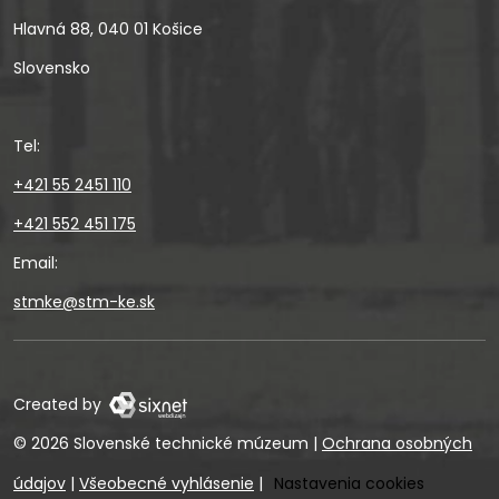
Hlavná 88, 040 01 Košice
Slovensko
Tel:
+421 55 2451 110
+421 552 451 175
Email:
stmke@stm-ke.sk
Created by
© 2026 Slovenské technické múzeum
|
Ochrana osobných
údajov
|
Všeobecné vyhlásenie
|
Nastavenia cookies