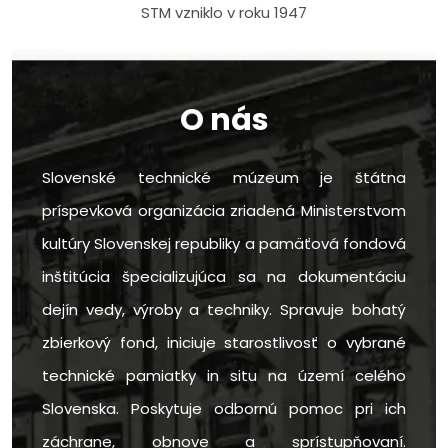
STM vzniklo v roku 1947
O nás
Slovenské technické múzeum je štátna
príspevková organizácia zriadená Ministerstvom
kultúry Slovenskej republiky a pamäťová fondová
inštitúcia špecializujúca sa na dokumentáciu
dejín vedy, výroby a techniky. Spravuje bohatý
zbierkový fond, iniciuje starostlivosť o vybrané
technické pamiatky in situ na území celého
Slovenska. Poskytuje odbornú pomoc pri ich
záchrane, obnove a sprístupňovaní.