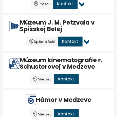
Kontakt
Prešov
Múzeum J. M. Petzvala v
Spišskej Belej
Kontakt
Spišská Belá
Múzeum kinematografie r.
Schusterovej v Medzeve
Kontakt
Medzev
Hámor v Medzeve
Kontakt
Medzev