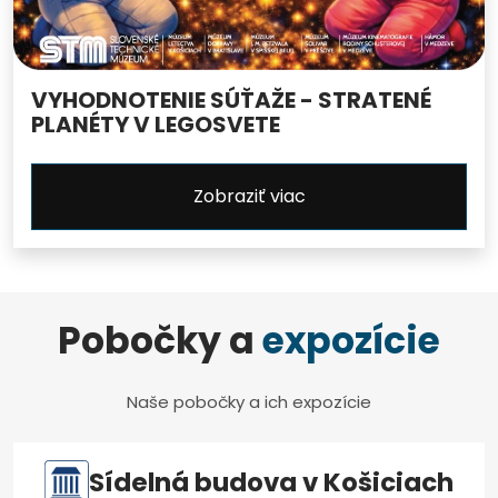
VYHODNOTENIE SÚŤAŽE - STRATENÉ
PLANÉTY V LEGOSVETE
Zobraziť viac
Pobočky a
expozície
Naše pobočky a ich expozície
Sídelná budova v Košiciach