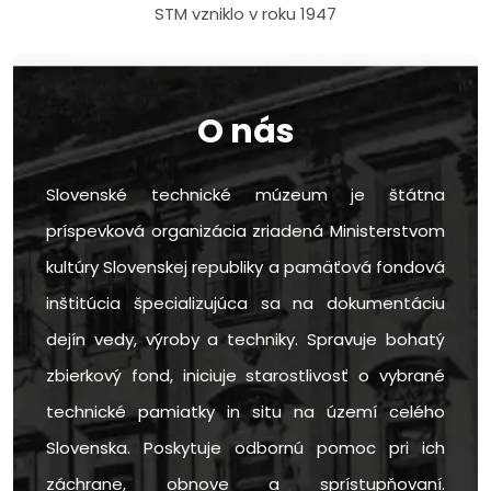
STM vzniklo v roku 1947
O nás
Slovenské technické múzeum je štátna
príspevková organizácia zriadená Ministerstvom
kultúry Slovenskej republiky a pamäťová fondová
inštitúcia špecializujúca sa na dokumentáciu
dejín vedy, výroby a techniky. Spravuje bohatý
zbierkový fond, iniciuje starostlivosť o vybrané
technické pamiatky in situ na území celého
Slovenska. Poskytuje odbornú pomoc pri ich
záchrane, obnove a sprístupňovaní.