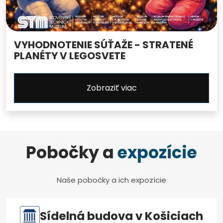
VYHODNOTENIE SÚŤAŽE - STRATENÉ
PLANÉTY V LEGOSVETE
Zobraziť viac
Pobočky a
expozície
Naše pobočky a ich expozície
Sídelná budova v Košiciach