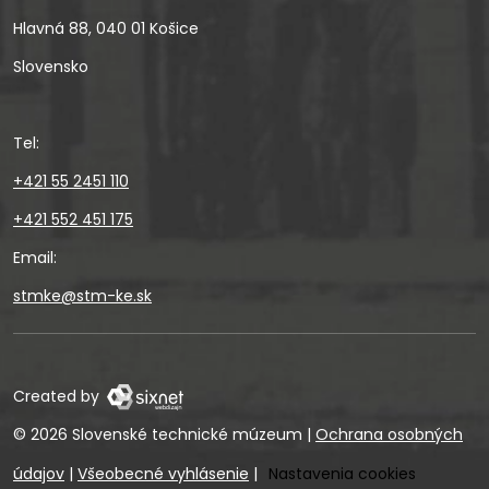
Hlavná 88, 040 01 Košice
Slovensko
Tel:
+421 55 2451 110
+421 552 451 175
Email:
stmke@stm-ke.sk
Created by
© 2026 Slovenské technické múzeum
|
Ochrana osobných
údajov
|
Všeobecné vyhlásenie
|
Nastavenia cookies