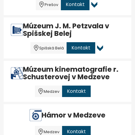
Kontakt
Prešov
Múzeum J. M. Petzvala v
Spišskej Belej
Kontakt
Spišská Belá
Múzeum kinematografie r.
Schusterovej v Medzeve
Kontakt
Medzev
Hámor v Medzeve
Kontakt
Medzev