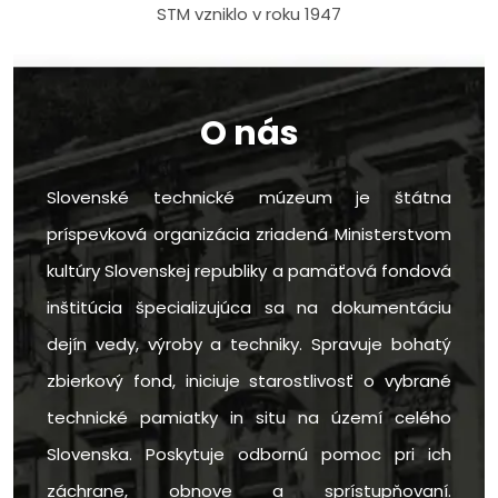
STM vzniklo v roku 1947
O nás
Slovenské technické múzeum je štátna
príspevková organizácia zriadená Ministerstvom
kultúry Slovenskej republiky a pamäťová fondová
inštitúcia špecializujúca sa na dokumentáciu
dejín vedy, výroby a techniky. Spravuje bohatý
zbierkový fond, iniciuje starostlivosť o vybrané
technické pamiatky in situ na území celého
Slovenska. Poskytuje odbornú pomoc pri ich
záchrane, obnove a sprístupňovaní.