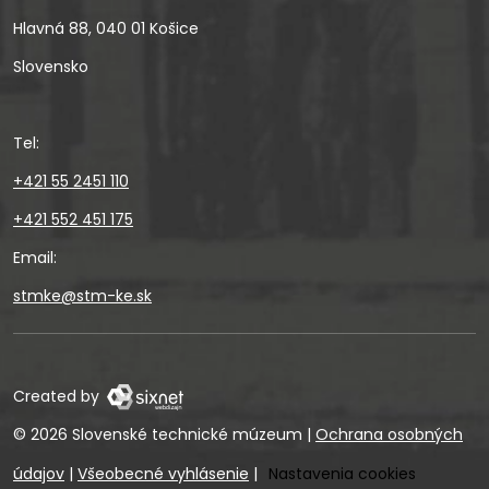
Hlavná 88, 040 01 Košice
Slovensko
Tel:
+421 55 2451 110
+421 552 451 175
Email:
stmke@stm-ke.sk
Created by
© 2026 Slovenské technické múzeum
|
Ochrana osobných
údajov
|
Všeobecné vyhlásenie
|
Nastavenia cookies