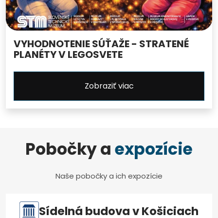
VYHODNOTENIE SÚŤAŽE - STRATENÉ
PLANÉTY V LEGOSVETE
Zobraziť viac
Pobočky a
expozície
Naše pobočky a ich expozície
Sídelná budova v Košiciach