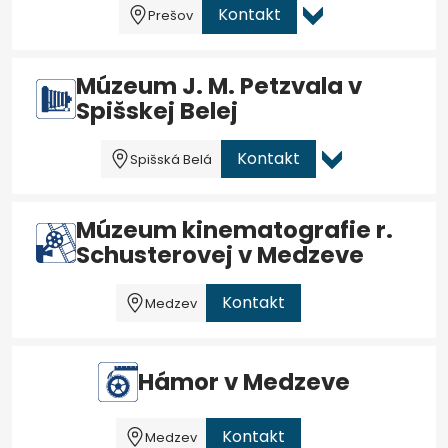
Kontakt
Prešov
Múzeum J. M. Petzvala v
Spišskej Belej
Kontakt
Spišská Belá
Múzeum kinematografie r.
Schusterovej v Medzeve
Kontakt
Medzev
Hámor v Medzeve
Kontakt
Medzev