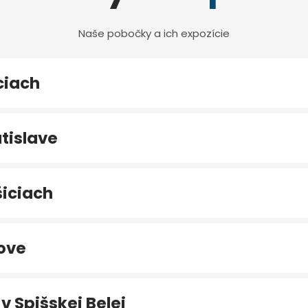
Naše pobočky a ich expozície
ciach
tislave
iciach
ove
v Spišskej Belej