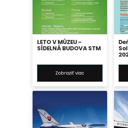
LETO V MÚZEU -
De
SÍDELNÁ BUDOVA STM
Sol
20
Zobraziť viac