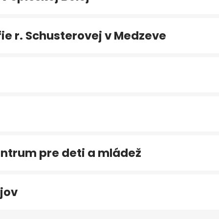
e r. Schusterovej v Medzeve
ntrum pre deti a mládež
jov