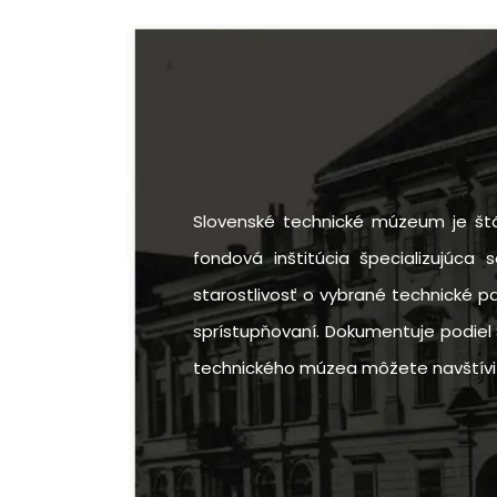
Slovenské technické múzeum je štá
fondová inštitúcia špecializujúca 
starostlivosť o vybrané technické p
sprístupňovaní. Dokumentuje podiel 
technického múzea môžete navštíviť v