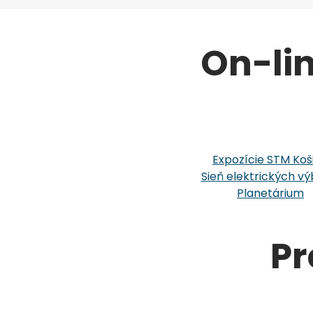
On-li
Expozície STM Koš
Sieň elektrických vý
Planetárium
Pr