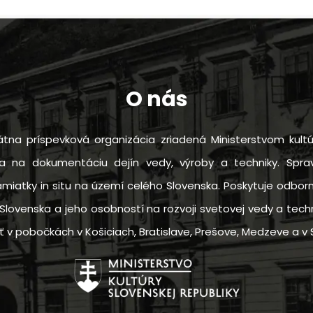
O nás
tna príspevková organizácia zriadená Ministerstvom kultú
sa na dokumentáciu dejín vedy, výroby a techniky. Sprav
amiatky in situ na území celého Slovenska. Poskytuje odbo
Slovenska a jeho osobností na rozvoji svetovej vedy a techn
 pobočkách v Košiciach, Bratislave, Prešove, Medzeve a v S