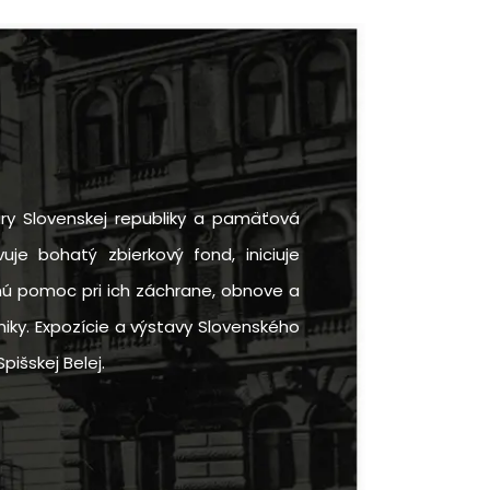
ry Slovenskej republiky a pamäťová
uje bohatý zbierkový fond, iniciuje
rnú pomoc pri ich záchrane, obnove a
iky. Expozície a výstavy Slovenského
pišskej Belej.