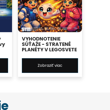
v
VYHODNOTENIE
vy
SÚŤAŽE - STRATENÉ
PLANÉTY V LEGOSVETE
Zobraziť viac
ie