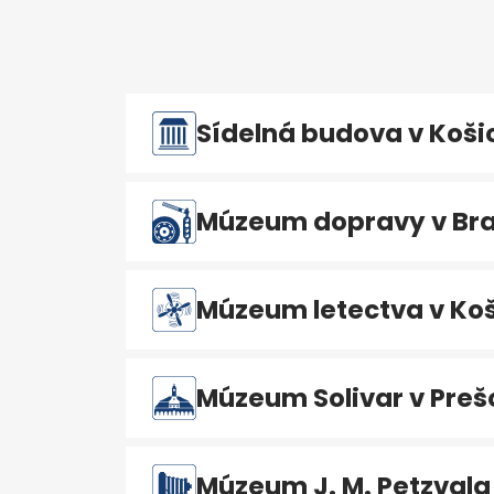
Sídelná budova v Koši
Múzeum dopravy v Bra
Múzeum letectva v Koš
Múzeum Solivar v Preš
Múzeum J. M. Petzvala 