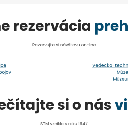
ne rezervácia
preh
Rezervujte si návštevu on-line
ice
Vedecko-techni
bojov
Múze
Múzeum
ečítajte si o nás
v
STM vzniklo v roku 1947