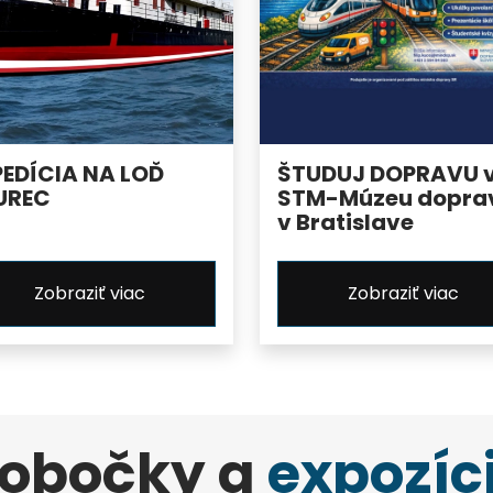
PEDÍCIA NA LOĎ
ŠTUDUJ DOPRAVU 
UREC
STM-Múzeu dopra
v Bratislave
Zobraziť viac
Zobraziť viac
obočky a
expozíc