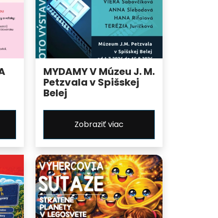
A
MYDAMY V Múzeu J. M.
Petzvala v Spišskej
Belej
Zobraziť viac