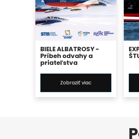
BIELE ALBATROSY -
EX
Príbeh odvahy a
ŠT
priateľstva
Zobraziť viac
P