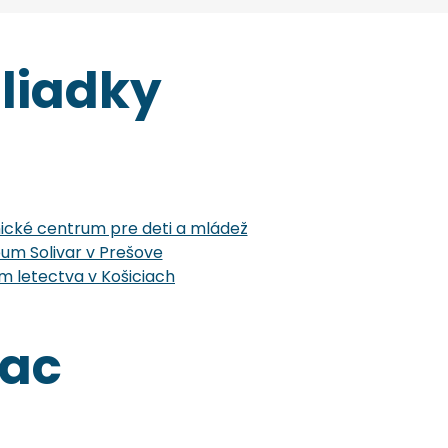
liadky
cké centrum pre deti a mládež
um Solivar v Prešove
 letectva v Košiciach
iac