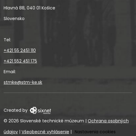
Hlavná 88, 040 01 Košice
Slovensko
Tel:
+421 55 2451 110
+421 552 451 175
Email:
stmke@stm-ke.sk
Created by
© 2026 Slovenské technické múzeum
|
Ochrana osobných
údajov
|
Všeobecné vyhlásenie
|
Nastavenia cookies