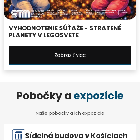
VYHODNOTENIE SÚŤAŽE - STRATENÉ
PLANÉTY V LEGOSVETE
Zobraziť viac
Pobočky a
expozície
Naše pobočky a ich expozície
Sídelná budova v Košiciach