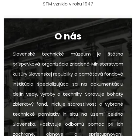
STM vzniklo v roku 1947
O nás
Slovenské technické múzeum je štátna
príspevková organizácia zriadená Ministerstvom
kultúry Slovenskej republiky a pamäťová fondová
inštitúcia špecializujúca sa na dokumentáciu
dejín vedy, výroby a techniky. Spravuje bohatý
zbierkový fond, iniciuje starostlivosť o vybrané
technické pamiatky in situ na území celého
Slovenska. Poskytuje odbornú pomoc pri ich
záchrane, obnove a sprístupňovaní.