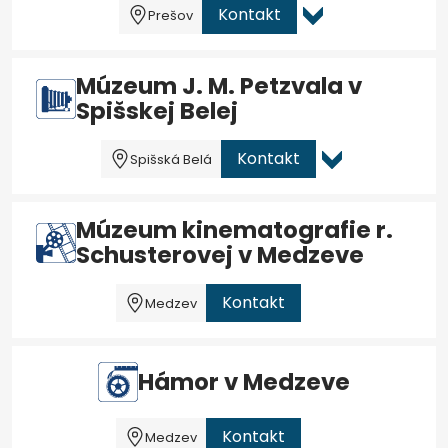
Kontakt
Prešov
Múzeum J. M. Petzvala v
Spišskej Belej
Kontakt
Spišská Belá
Múzeum kinematografie r.
Schusterovej v Medzeve
Kontakt
Medzev
Hámor v Medzeve
Kontakt
Medzev