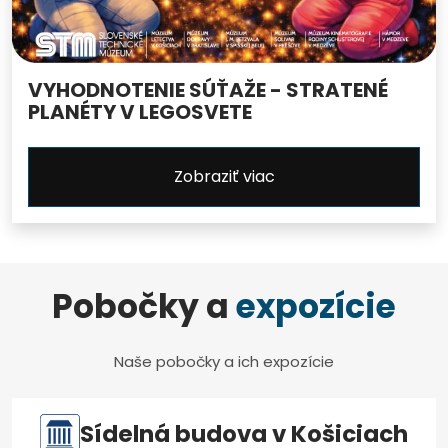
VYHODNOTENIE SÚŤAŽE - STRATENÉ
PLANÉTY V LEGOSVETE
Zobraziť viac
Pobočky a
expozície
Naše pobočky a ich expozície
Sídelná budova v Košiciach