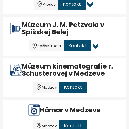
Kontakt
Prešov
Múzeum J. M. Petzvala v
Spišskej Belej
Kontakt
Spišská Belá
Múzeum kinematografie r.
Schusterovej v Medzeve
Kontakt
Medzev
Hámor v Medzeve
Kontakt
Medzev