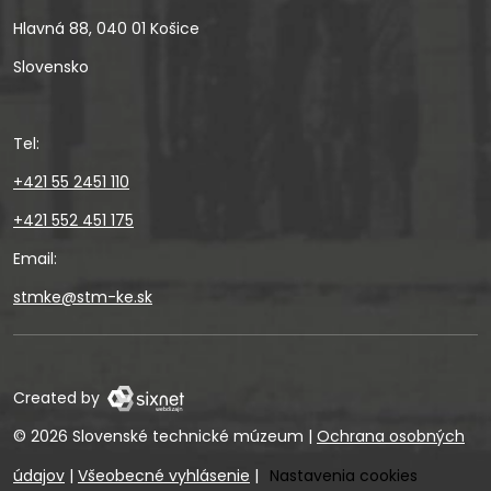
Hlavná 88, 040 01 Košice
Slovensko
Tel:
+421 55 2451 110
+421 552 451 175
Email:
stmke@stm-ke.sk
Created by
© 2026 Slovenské technické múzeum
|
Ochrana osobných
údajov
|
Všeobecné vyhlásenie
|
Nastavenia cookies