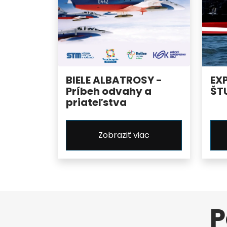
BIELE ALBATROSY -
EX
Príbeh odvahy a
ŠT
priateľstva
Zobraziť viac
P