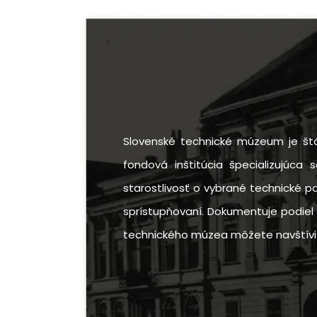
Slovenské technické múzeum je štá
fondová inštitúcia špecializujúca 
starostlivosť o vybrané technické p
sprístupňovaní. Dokumentuje podiel 
technického múzea môžete navštíviť v