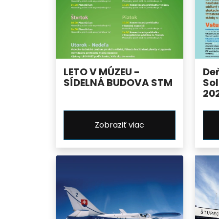
LETO V MÚZEU -
De
SÍDELNÁ BUDOVA STM
Sol
20
Zobraziť viac