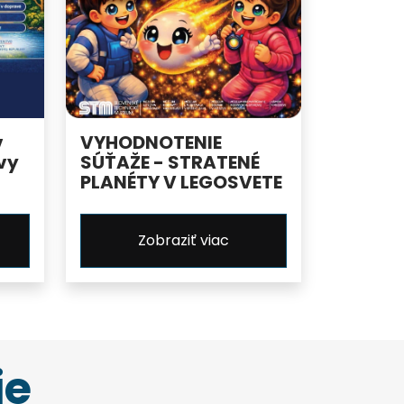
v
VYHODNOTENIE
vy
SÚŤAŽE - STRATENÉ
PLANÉTY V LEGOSVETE
Zobraziť viac
ie