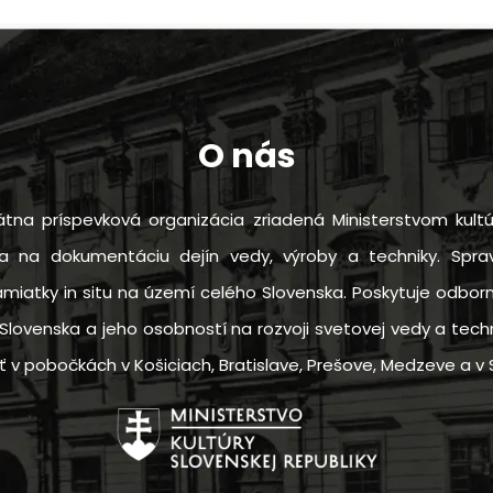
O nás
tna príspevková organizácia zriadená Ministerstvom kultú
sa na dokumentáciu dejín vedy, výroby a techniky. Sprav
amiatky in situ na území celého Slovenska. Poskytuje odbo
Slovenska a jeho osobností na rozvoji svetovej vedy a techn
 pobočkách v Košiciach, Bratislave, Prešove, Medzeve a v S