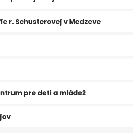
e r. Schusterovej v Medzeve
ntrum pre deti a mládež
jov