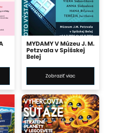
A
MYDAMY V Múzeu J. M.
Petzvala v Spišskej
Belej
Zobraziť viac