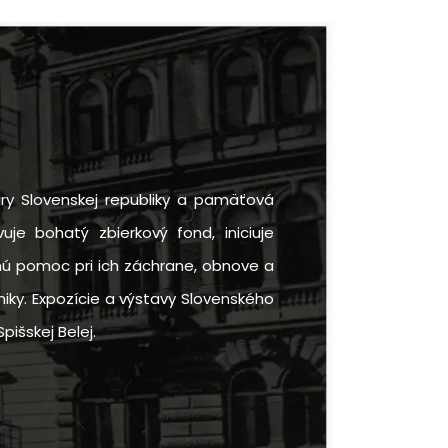
ry Slovenskej republiky a pamäťová
uje bohatý zbierkový fond, iniciuje
rnú pomoc pri ich záchrane, obnove a
iky. Expozície a výstavy Slovenského
pišskej Belej.