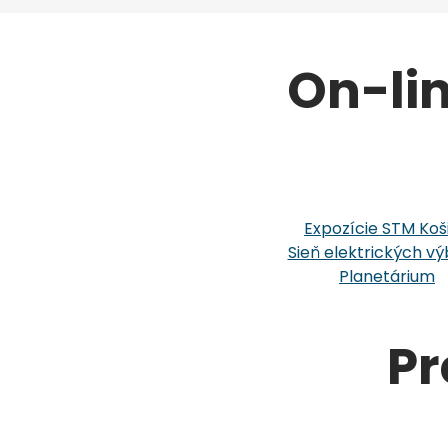
On-li
Expozície STM Koš
Sieň elektrických vý
Planetárium
Pr