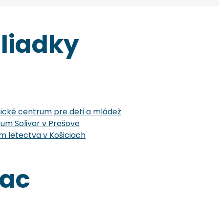
liadky
cké centrum pre deti a mládež
um Solivar v Prešove
 letectva v Košiciach
iac