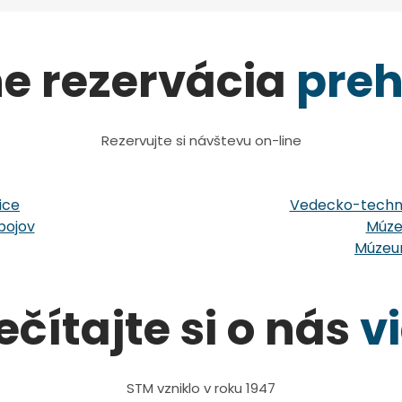
ne rezervácia
preh
Rezervujte si návštevu on-line
ice
Vedecko-techni
bojov
Múze
Múzeum
ečítajte si o nás
v
STM vzniklo v roku 1947