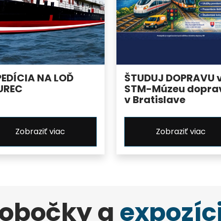
PEDÍCIA NA LOĎ
ŠTUDUJ DOPRAVU 
UREC
STM-Múzeu dopra
v Bratislave
Zobraziť viac
Zobraziť viac
obočky a
expozíc