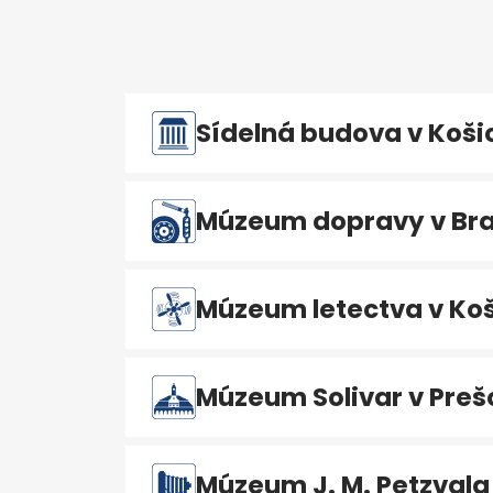
Sídelná budova v Koši
Múzeum dopravy v Bra
Múzeum letectva v Koš
Múzeum Solivar v Preš
Múzeum J. M. Petzvala 