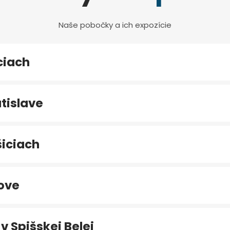
Naše pobočky a ich expozície
ciach
tislave
iciach
ove
v Spišskej Belej