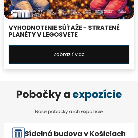
VYHODNOTENIE SÚŤAŽE - STRATENÉ
PLANÉTY V LEGOSVETE
Zobraziť viac
Pobočky a
expozície
Naše pobočky a ich expozície
Sídelná budova v Košiciach