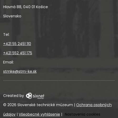
Hlavná 88, 040 01 Košice
Slovensko
Tel:
+421 55 2451 110
+421 552 451 175
Email:
stmke@stm-ke.sk
Created by
© 2026 Slovenské technické múzeum
|
Ochrana osobných
údajov
|
Všeobecné vyhlásenie
|
Nastavenia cookies