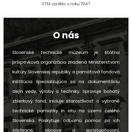
STM vzniklo v roku 1947
O nás
Slovenské technické múzeum je štátna
príspevková organizácia zriadená Ministerstvom
kultúry Slovenskej republiky a pamäťová fondová
inštitúcia špecializujúca sa na dokumentáciu
dejín vedy, výroby a techniky. Spravuje bohatý
zbierkový fond, iniciuje starostlivosť o vybrané
technické pamiatky in situ na území celého
Slovenska. Poskytuje odbornú pomoc pri ich
záchrane, obnove a sprístupňovaní.