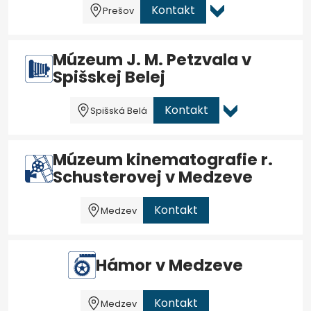
Kontakt
Prešov
Múzeum J. M. Petzvala v
Spišskej Belej
Kontakt
Spišská Belá
Múzeum kinematografie r.
Schusterovej v Medzeve
Kontakt
Medzev
Hámor v Medzeve
Kontakt
Medzev